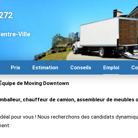
272
ntre-Ville
Prix
Estimation
Conseils
Emploi
Co
l'Équipe de Moving Downtown
emballeur, chauffeur de camion, assembleur de meubles 
 idéal pour vous ! Nous recherchons des candidats dynamiq
ment.