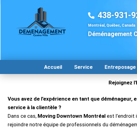
Aller
au
438-931-9
contenu
Montréal, Québec, Canada
Déménagement Ce
Accueil
Service
Entreposage
Rejoignez 
Vous avez de l’expérience en tant que déménageur, 
service à la clientèle ?
Dans ce cas,
Moving Downtown Montréal
est l’endroit
rejoindre notre équipe de professionnels du déménage