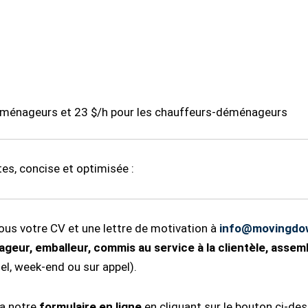
 déménageurs et 23 $/h pour les chauffeurs-déménageurs
es, concise et optimisée :
nous votre CV et une lettre de motivation à
info@movingdo
geur, emballeur, commis au service à la clientèle, assem
iel, week-end ou sur appel).
ia notre
formulaire en ligne
en cliquant sur le bouton ci-de