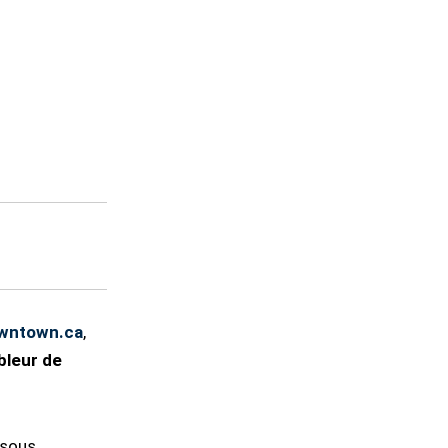
wntown.ca
,
bleur de
ssous.