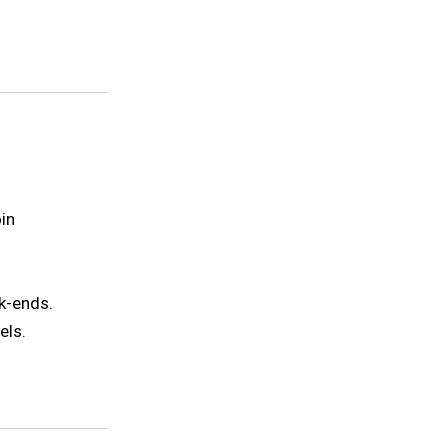
in
k-ends.
els.