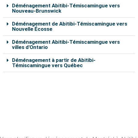
k
s
a
Déménagement Abitibi-Témiscamingue vers
t
m
Nouveau-Brunswick
Déménagement de Abitibi-Témiscamingue vers
Nouvelle Écosse
Déménagement Abitibi-Témiscamingue vers
villes d'Ontario
Déménagement à partir de Abitibi-
Témiscamingue vers Québec
Nos déménageurs à Abitibi-Témiscamingue sont
capables de vous aider à déplacer vos effets
personnels en toute sécurité. En remplissant le
formulaire de soumission en ligne, vous pouvez
bénéficier d’un rabais de 10% sur le coût total du
déménagement.