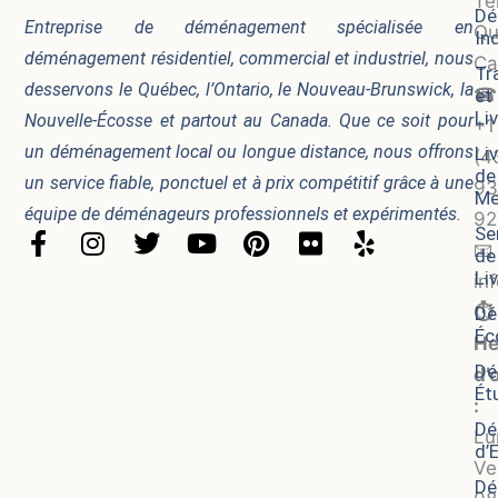
Té
Dé
Entreprise de déménagement spécialisée en
Qu
In
déménagement résidentiel, commercial et industriel, nous
Ca
Tr
desservons le Québec, l’Ontario, le Nouveau-Brunswick, la
☎
et
Li
Nouvelle-Écosse et partout au Canada. Que ce soit pour
+1
un déménagement local ou longue distance, nous offrons
Li
(4
de
un service fiable, ponctuel et à prix compétitif grâce à une
93
Me
équipe de déménageurs professionnels et expérimentés.
92
Se
F
I
T
Y
P
F
Y
📧
de
a
n
w
o
i
l
e
Li
in
c
s
i
u
n
i
l
⏱️
Dé
e
t
t
t
t
c
p
Éc
b
a
t
u
e
k
He
o
g
e
b
r
r
Dé
d’
Ét
o
r
r
e
e
:
k
a
s
Dé
Lu
-
m
t
d’
Ve
f
Dé