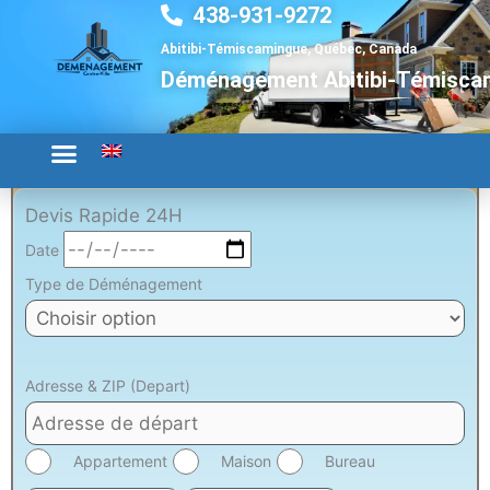
438-931-9272
Aller
au
Abitibi-Témiscamingue, Québec, Canada
contenu
Déménagement Abitibi-Témisca
Devis Rapide 24H
Date
Type de Déménagement
Adresse & ZIP (Depart)
Appartement
Maison
Bureau