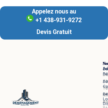
Appelez nous au
+1 438-931-9272
Devis Gratuit
Se
No
Jo
Dé
Ré
D
Ab
Dé
Co
Té
Dé
🗺
Lo
Ab
Di