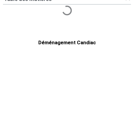
Déménagement Candiac
Déménagement Candiac |
Déménageurs sur la Rive-Sud
Cherchez-vous un service de déménagement à
Candiac? Déménagement Centre-Ville peut
vous aider à déménager.