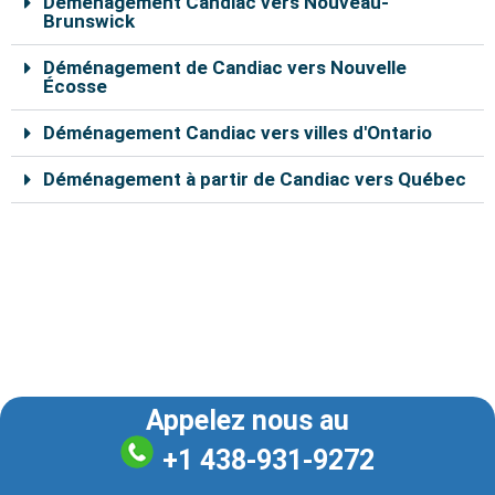
Déménagement Candiac vers Nouveau-
Brunswick
Déménagement de Candiac vers Nouvelle
Écosse
Déménagement Candiac vers villes d'Ontario
Déménagement à partir de Candiac vers Québec
Nos déménageurs à Candiac sont capables de vous
aider à déplacer vos effets personnels en toute
sécurité. En remplissant le formulaire de soumission en
ligne, vous pouvez bénéficier d’un rabais de 10% sur le
coût total du déménagement.
Appelez nous au
+1 438-931-9272