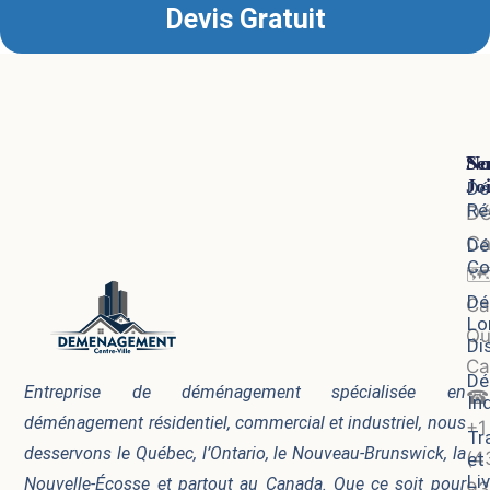
Devis Gratuit
Se
No
Jo
Dé
Ré
D
Ca
Dé
Co
🗺
Dé
Ca
Lo
Qu
Di
Ca
Dé
Entreprise de déménagement spécialisée en
☎
In
déménagement résidentiel, commercial et industriel, nous
+1
Tr
desservons le Québec, l’Ontario, le Nouveau-Brunswick, la
(4
et
Li
Nouvelle-Écosse et partout au Canada. Que ce soit pour
93