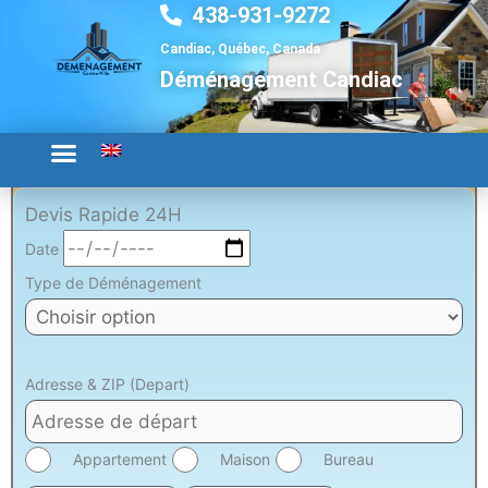
438-931-9272
Aller
au
Candiac, Québec, Canada
contenu
Déménagement Candiac
Devis Rapide 24H
Date
Type de Déménagement
Adresse & ZIP (Depart)
Appartement
Maison
Bureau