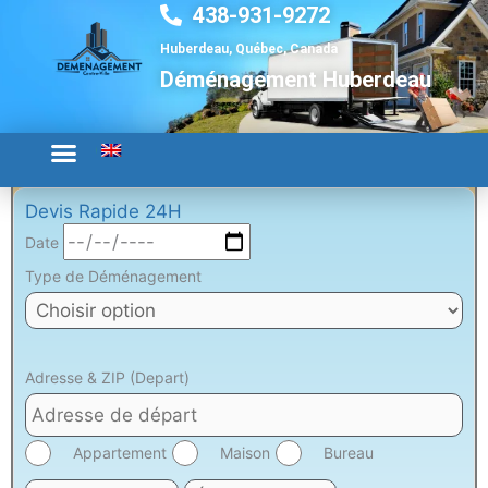
438-931-9272
Aller
au
Huberdeau, Québec, Canada
contenu
Déménagement Huberdeau
Devis Rapide 24H
Date
Type de Déménagement
Adresse & ZIP (Depart)
Appartement
Maison
Bureau