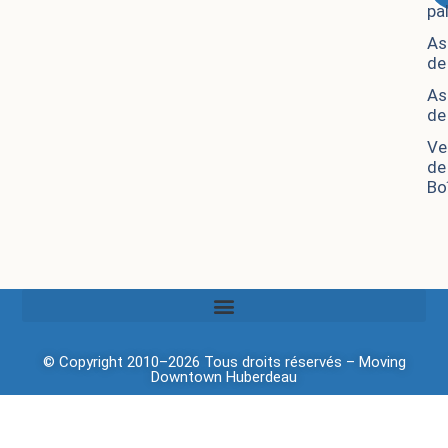
pa
As
de
As
de
Ve
de
Bo
© Copyright 2010–2026 Tous droits réservés –
Moving
Downtown
Huberdeau