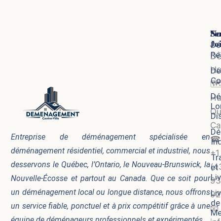
Se
No
Jo
Dé
Ré
D
Hu
Dé
Co
🗺
Dé
Hu
Lo
Qu
Di
Ca
Dé
Entreprise de déménagement spécialisée en
☎
In
déménagement résidentiel, commercial et industriel, nous
+1
Tr
desservons le Québec, l’Ontario, le Nouveau-Brunswick, la
(4
et
Li
Nouvelle-Écosse et partout au Canada. Que ce soit pour
93
un déménagement local ou longue distance, nous offrons
Li
92
de
un service fiable, ponctuel et à prix compétitif grâce à une
📧
Me
équipe de déménageurs professionnels et expérimentés.