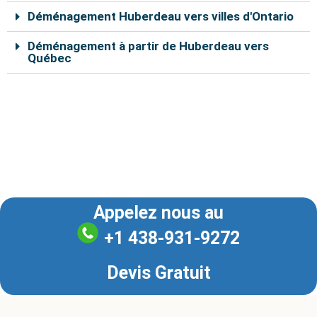
Déménagement Huberdeau vers villes d'Ontario
Déménagement à partir de Huberdeau vers
Québec
Nos déménageurs à Huberdeau sont capables de vous
aider à déplacer vos effets personnels en toute
sécurité. En remplissant le formulaire de soumission en
ligne, vous pouvez bénéficier d’un rabais de 10% sur le
coût total du déménagement.
Appelez nous au
+1 438-931-9272
Devis Gratuit