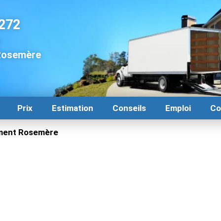
272
a
Rosemère
Prix
Estimation
Conseils
Emploi
Co
ent Rosemère
quipe fiable et expérimentée
emère? Déménagement Centre-Ville peut vous aider à