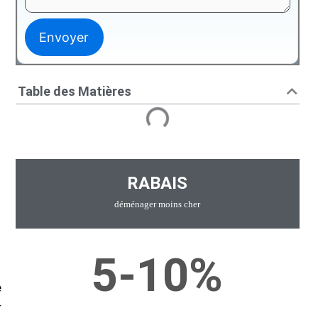
Table des Matières
RABAIS
déménager moins cher
5-10%
e
r