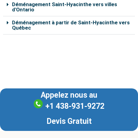
Déménagement Saint-Hyacinthe vers villes
d'Ontario
Déménagement à partir de Saint-Hyacinthe vers
Québec
Nos déménageurs à Saint-Hyacinthe sont capables de
vous aider à déplacer vos effets personnels en toute
sécurité. En remplissant le formulaire de soumission en
ligne, vous pouvez bénéficier d’un rabais de 10% sur le
coût total du déménagement.
Appelez nous au
+1 438-931-9272
Devis Gratuit