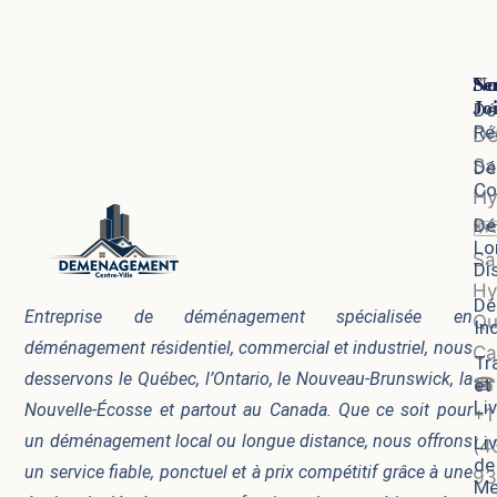
Se
No
Jo
Dé
Ré
D
Sa
Dé
Co
Hy
Dé
🗺
Lo
Sa
Di
Hy
Dé
Entreprise de déménagement spécialisée en
Qu
In
déménagement résidentiel, commercial et industriel, nous
Ca
Tr
desservons le Québec, l’Ontario, le Nouveau-Brunswick, la
☎
et
Li
Nouvelle-Écosse et partout au Canada. Que ce soit pour
+1
un déménagement local ou longue distance, nous offrons
Li
(4
de
un service fiable, ponctuel et à prix compétitif grâce à une
93
Me