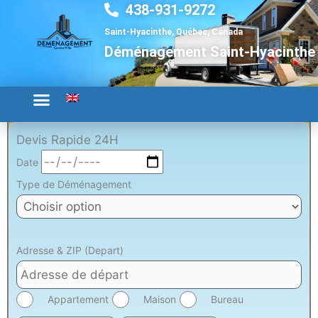
438-931-9272
Aller
au
Saint-Hyacinthe, Québec, Canada
contenu
Déménagement Saint-Hyacinthe
Devis Rapide 24H
Date
Type de Déménagement
Adresse & ZIP (Depart)
Appartement
Maison
Bureau