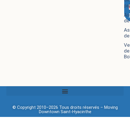
pa
As
de
As
de
Ve
de
Bo
© Copyright 2010–2026 Tous droits réservés –
Moving
Downtown
Saint-Hyacinthe