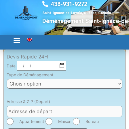
438-931-9272
Aller
au
Saint-Ignace-de-Loyola, Québec, Canada
contenu
Déménagement Saint-Ignace-de
Devis Rapide 24H
Date
Type de Déménagement
Adresse & ZIP (Depart)
Appartement
Maison
Bureau