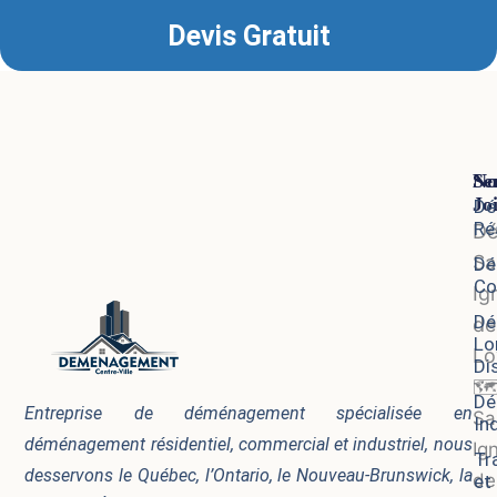
Devis Gratuit
Se
No
Jo
Dé
Ré
D
Sa
Dé
Co
Ig
Dé
de
Lo
Lo
Di
🗺
Dé
Entreprise de déménagement spécialisée en
Sa
In
déménagement résidentiel, commercial et industriel, nous
Ig
Tr
desservons le Québec, l’Ontario, le Nouveau-Brunswick, la
de
et