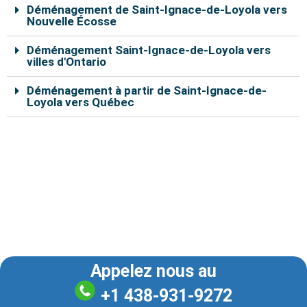
Déménagement de Saint-Ignace-de-Loyola vers
Nouvelle Écosse
Déménagement Saint-Ignace-de-Loyola vers
villes d'Ontario
Déménagement à partir de Saint-Ignace-de-
Loyola vers Québec
Nos déménageurs à Saint-Ignace-de-Loyola sont
capables de vous aider à déplacer vos effets
personnels en toute sécurité. En remplissant le
formulaire de soumission en ligne, vous pouvez
bénéficier d’un rabais de 10% sur le coût total du
déménagement.
Appelez nous au
+1 438-931-9272