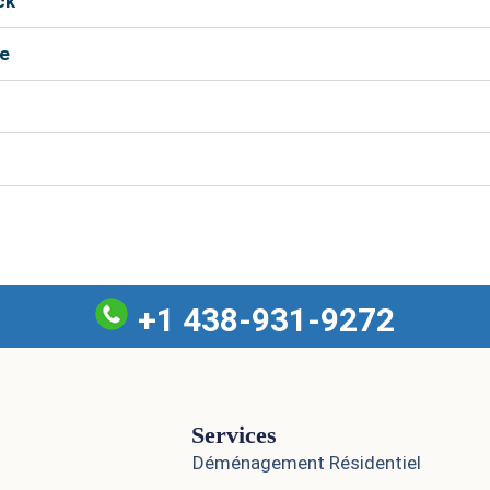
ck
se
c
er à déplacer vos effets personnels en toute sécurité. En
t total du déménagement.
+1 438-931-9272
Services
Déménagement Résidentiel