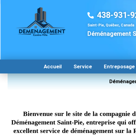
Aller
au
438-931-9
contenu
Saint-Pie, Québec, Canada
Déménagement Sa
Accueil
Service
Entreposage
Déménagem
Bienvenue sur le site de la compagnie d
Déménagement Saint-Pie, entreprise qui off
excellent service de déménagement sur la 