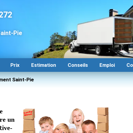
272
int-Pie
Prix
Estimation
Conseils
Emploi
Co
ent Saint-Pie
e
re un
Rive-