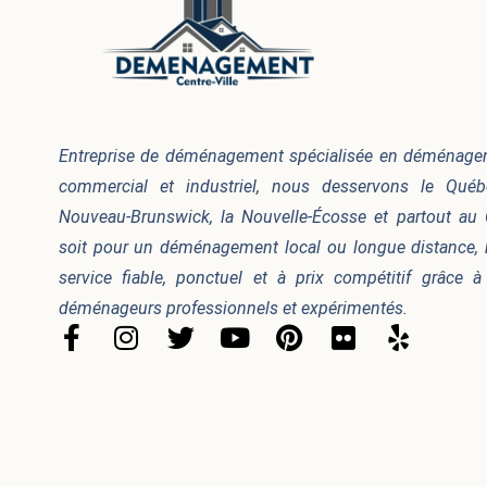
Entreprise de déménagement spécialisée en déménageme
commercial et industriel, nous desservons le Québec
Nouveau-Brunswick, la Nouvelle-Écosse et partout au
soit pour un déménagement local ou longue distance, 
service fiable, ponctuel et à prix compétitif grâce 
déménageurs professionnels et expérimentés.
F
I
T
Y
P
F
Y
a
n
w
o
i
l
e
c
s
i
u
n
i
l
e
t
t
t
t
c
p
b
a
t
u
e
k
o
g
e
b
r
r