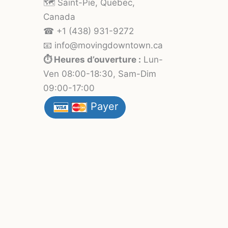
🗺️ Saint-Pie, Québec,
Canada
☎ +1 (438) 931-9272
📧 info
@moving
downtown.ca
⏱️ Heures d’ouverture :
Lun-
Ven 08:00-18:30, Sam-Dim
09:00-17:00
Payer