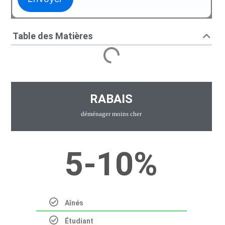
Table des Matières
RABAIS
déménager moins cher
5-10%
t
Aînés
Étudiant