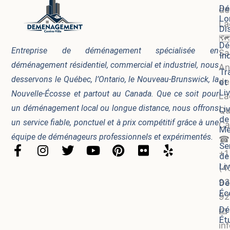
Dé
de
Lo
La
Di
🗺
Dé
Entreprise de déménagement spécialisée en
Sa
In
déménagement résidentiel, commercial et industriel, nous
An
Tr
desservons le Québec, l’Ontario, le Nouveau-Brunswick, la
de
et
Li
Nouvelle-Écosse et partout au Canada. Que ce soit pour
La
un déménagement local ou longue distance, nous offrons
Li
Qu
de
un service fiable, ponctuel et à prix compétitif grâce à une
Ca
Me
équipe de déménageurs professionnels et expérimentés.
☎
Se
F
I
T
Y
P
F
Y
+1
de
a
n
w
o
i
l
e
Li
(4
c
s
i
u
n
i
l
93
Dé
e
t
t
t
t
c
p
Éc
b
a
t
u
e
k
92
o
g
e
b
r
r
Dé
📧
Ét
o
r
r
e
e
in