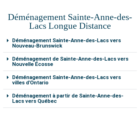
b
t
u
e
a
k
o
e
b
r
g
r
Déménagement Sainte-Anne-des-
o
r
e
e
r
k
s
a
Lacs Longue Distance
t
m
Déménagement Sainte-Anne-des-Lacs vers
Nouveau-Brunswick
Déménagement de Sainte-Anne-des-Lacs vers
Nouvelle Écosse
Déménagement Sainte-Anne-des-Lacs vers
villes d'Ontario
Déménagement à partir de Sainte-Anne-des-
Lacs vers Québec
Nos déménageurs à Sainte-Anne-des-Lacs sont
capables de vous aider à déplacer vos effets
personnels en toute sécurité. En remplissant le