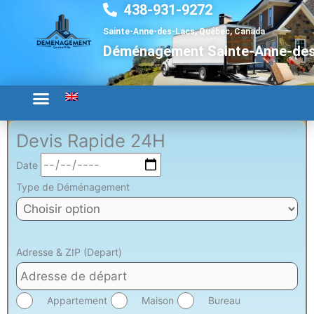
438-931-9272
Aller
au
Sainte-Anne-des-Lacs, Québec, Canada
contenu
Déménagement Sainte-Anne-de
Devis Rapide 24H
Date
Type de Déménagement
Adresse & ZIP (Depart)
Appartement
Maison
Bureau