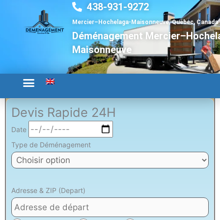
438-931-9272
Aller
au
Mercier–Hochelaga-Maisonneuve, Québec, Canada
contenu
Déménagement Mercier–Hochel
Maisonneuve
Devis Rapide 24H
Date
Type de Déménagement
Adresse & ZIP (Depart)