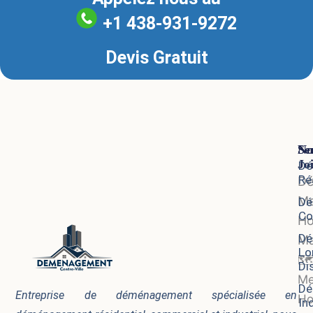
+1 438-931-9272
Devis Gratuit
Se
No
Jo
Dé
Ré
D
Me
Dé
Co
Ho
Dé
Ma
Lo
🗺
Di
Me
Dé
Entreprise de déménagement spécialisée en
Ho
In