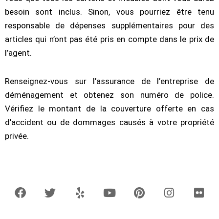
besoin sont inclus. Sinon, vous pourriez être tenu
responsable de dépenses supplémentaires pour des
articles qui n’ont pas été pris en compte dans le prix de
l’agent.
Renseignez-vous sur l’assurance de l’entreprise de
déménagement et obtenez son numéro de police.
Vérifiez le montant de la couverture offerte en cas
d’accident ou de dommages causés à votre propriété
privée.
F
T
Y
Y
P
I
F
a
w
e
o
i
n
l
c
i
l
u
n
s
i
e
t
p
t
t
t
c
b
t
u
e
a
k
o
e
b
r
g
r