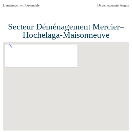
o
r
e
e
r
Déménagement Greendale
Déménagement Angus
k
s
a
t
m
Secteur Déménagement Mercier–
Hochelaga-Maisonneuve