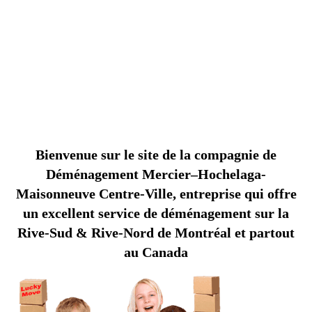
déménagement à Mercier–Hochelaga-
Maisonneuve? Déménagement Centre-Ville le
B
O
N
N
E
C
O
M
P
A
G
N
I
E
D
E
D
É
M
É
N
A
G
E
M
E
N
T
E
R
C
I
E
R
–
H
O
C
H
E
L
A
G
A
-
M
A
I
S
O
N
N
E
U
V
meilleur choix pour déménager.
M
E
Bienvenue sur le site de la compagnie de
Déménagement Mercier–Hochelaga-
Maisonneuve Centre-Ville, entreprise qui offre
un excellent service de déménagement sur la
Rive-Sud & Rive-Nord de Montréal et partout
au Canada