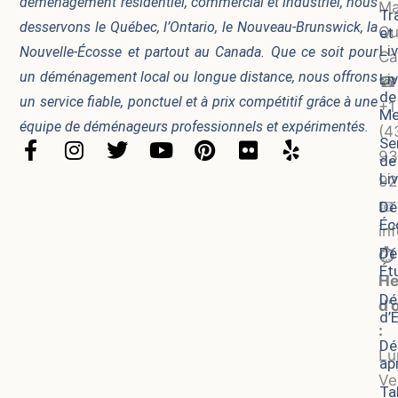
déménagement résidentiel, commercial et industriel, nous
Ma
Tr
desservons le Québec, l’Ontario, le Nouveau-Brunswick, la
Qu
et
Li
Nouvelle-Écosse et partout au Canada. Que ce soit pour
Ca
un déménagement local ou longue distance, nous offrons
Li
☎
de
un service fiable, ponctuel et à prix compétitif grâce à une
+1
Me
équipe de déménageurs professionnels et expérimentés.
(4
Se
F
I
T
Y
P
F
Y
93
de
a
n
w
o
i
l
e
Li
92
c
s
i
u
n
i
l
📧
Dé
e
t
t
t
t
c
p
Éc
b
a
t
u
e
k
in
o
g
e
b
r
r
Dé
⏱️
Ét
o
r
r
e
e
He
k
a
s
Dé
d’
-
m
t
d’
:
f
Dé
Lu
apr
Ve
Ta