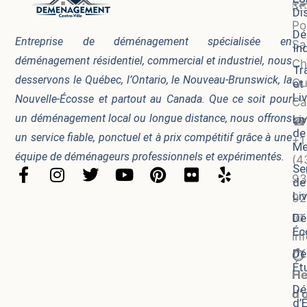
🗺
Di
Po
Dé
Entreprise de déménagement spécialisée en
Sa
In
déménagement résidentiel, commercial et industriel, nous
Ch
Tr
desservons le Québec, l’Ontario, le Nouveau-Brunswick, la
Qu
et
Li
Nouvelle-Écosse et partout au Canada. Que ce soit pour
Ca
un déménagement local ou longue distance, nous offrons
Li
☎
de
un service fiable, ponctuel et à prix compétitif grâce à une
+1
Me
équipe de déménageurs professionnels et expérimentés.
(4
Se
F
I
T
Y
P
F
Y
93
de
a
n
w
o
i
l
e
Li
92
c
s
i
u
n
i
l
📧
Dé
e
t
t
t
t
c
p
Éc
b
a
t
u
e
k
in
o
g
e
b
r
r
Dé
⏱️
Ét
o
r
r
e
e
He
k
a
s
Dé
d’
-
m
t
d’