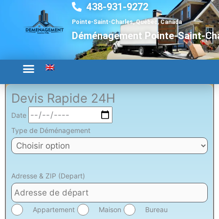
438-931-9272
Aller
au
Pointe-Saint-Charles, Québec, Canada
contenu
Déménagement Pointe-Saint-Ch
Devis Rapide 24H
Date
Type de Déménagement
Adresse & ZIP (Depart)
Appartement
Maison
Bureau