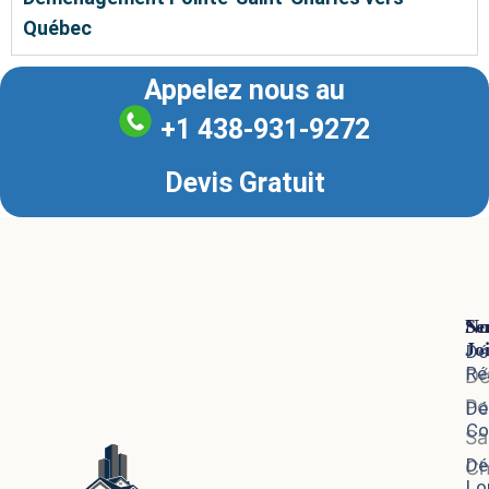
Québec
Appelez nous au
+1 438-931-9272
Devis Gratuit
Se
No
Jo
Dé
Ré
D
Po
Dé
Co
Sa
Dé
Ch
Lo