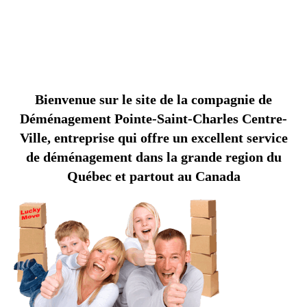
B
O
N
N
E
C
O
M
A
G
N
I
E
D
E
D
É
M
É
N
A
G
E
M
E
N
T
O
I
N
T
E
-
S
A
I
N
T
-
C
H
A
R
L
E
P
P
S
Bienvenue sur le site de la compagnie de
Déménagement Pointe-Saint-Charles Centre-
Ville, entreprise qui offre un excellent service
de déménagement dans la grande region du
Québec et partout au Canada