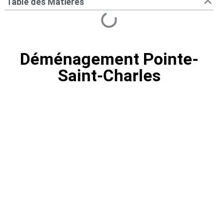
Table des Matières
Déménagement Pointe-
Saint-Charles
Déménagement Pointe-Saint-
Charles | Transport Montréal
Comment trouver un service de
déménagement à Pointe-Saint-Charles?
Déménagement Centre-Ville le meilleur choix
pour déménager.