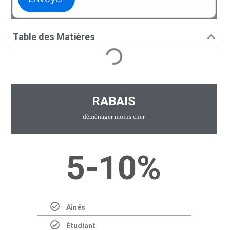
Table des Matières
RABAIS
déménager moins cher
5-10%
Aînés
t
Étudiant