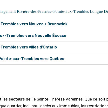
b
r
g
r
e
e
r
agement Rivière-des-Prairies–Pointe-aux-Trembles Longue Di
s
a
t
m
-Trembles vers Nouveau-Brunswick
ux-Trembles vers Nouvelle Écosse
rembles vers villes d'Ontario
–Pointe-aux-Trembles vers Québec
embles sont capables de vous aider à déplacer vos effets 
cier d’un rabais de 10% sur le coût total du déménagement
les secteurs de Île Sainte-Thérèse Varennes. Que ce soit
ue quartier, incluant l’accès aux immeubles, les restriction