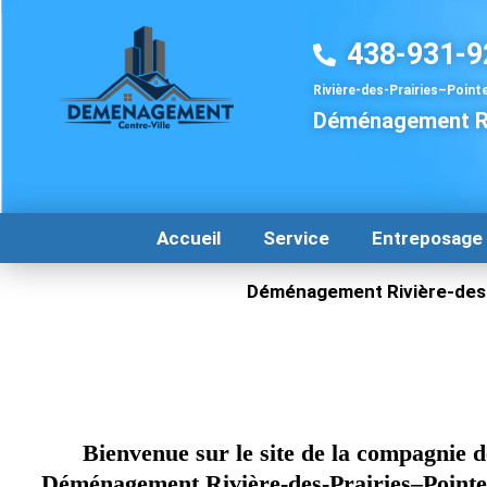
Aller
au
438-931-9
contenu
Rivière-des-Prairies–Poin
Déménagement Ri
Accueil
Service
Entreposage
Déménagement Rivière-des
Bienvenue sur le site de la compagnie d
Déménagement Rivière-des-Prairies–Pointe