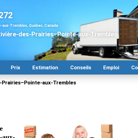
272
te-aux-Trembles, Québec, Canada
vière-des-Prairies–Pointe-aux-Trembles
Prix
Estimation
Conseils
Emploi
Co
-Prairies–Pointe-aux-Trembles
e
-aux-