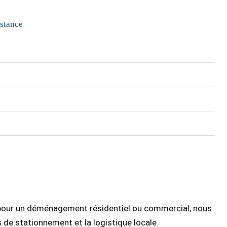
stance
personnels en toute sécurité. En remplissant le
.
 pour un déménagement résidentiel ou commercial, nous
s de stationnement et la logistique locale.