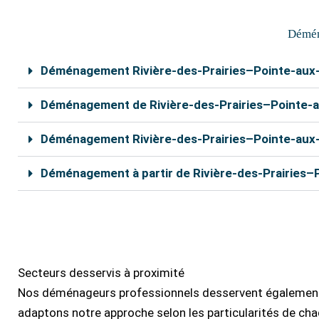
o
e
o
r
Démén
k
Déménagement Rivière-des-Prairies–Pointe-aux
Déménagement de Rivière-des-Prairies–Pointe-a
Déménagement Rivière-des-Prairies–Pointe-aux-T
Déménagement à partir de Rivière-des-Prairies
Nos déménageurs à Rivière-des-Prairies–Pointe-aux-Tr
formulaire de soumission en ligne, vous pouvez bénéfi
Secteurs desservis à proximité
Nos déménageurs professionnels desservent également 
adaptons notre approche selon les particularités de chaq