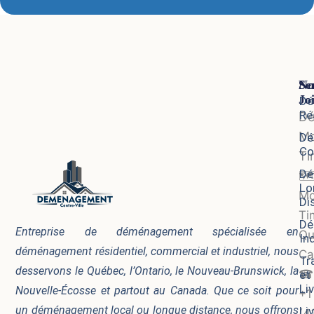
Se
No
Jo
Dé
Ré
D
Mo
Dé
Co
Ti
Dé
🗺
Lo
Mo
Di
Ti
Dé
Entreprise de déménagement spécialisée en
Qu
In
déménagement résidentiel, commercial et industriel, nous
Ca
Tr
desservons le Québec, l’Ontario, le Nouveau-Brunswick, la
☎
et
Li
Nouvelle-Écosse et partout au Canada. Que ce soit pour
+1
un déménagement local ou longue distance, nous offrons
Li
(4