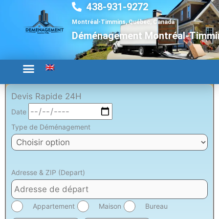
438-931-9272
Aller
au
Montréal-Timmins, Québec, Canada
contenu
Déménagement Montréal-Timmi
Devis Rapide 24H
Date
Type de Déménagement
Adresse & ZIP (Depart)
Appartement
Maison
Bureau