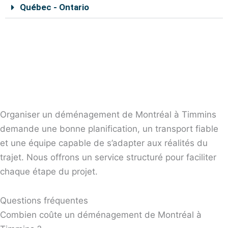
k
s
a
Québec - Ontario
t
m
Nos déménageurs sont capables de vous aider à
déplacer vos effets personnels en toute sécurité. En
remplissant le formulaire de soumission en ligne, vous
pouvez bénéficier d’un rabais de 10% sur le coût total
du déménagement Montréal-Timmins.
Organiser un déménagement de Montréal à Timmins
demande une bonne planification, un transport fiable
et une équipe capable de s’adapter aux réalités du
trajet. Nous offrons un service structuré pour faciliter
chaque étape du projet.
Questions fréquentes
Combien coûte un déménagement de Montréal à