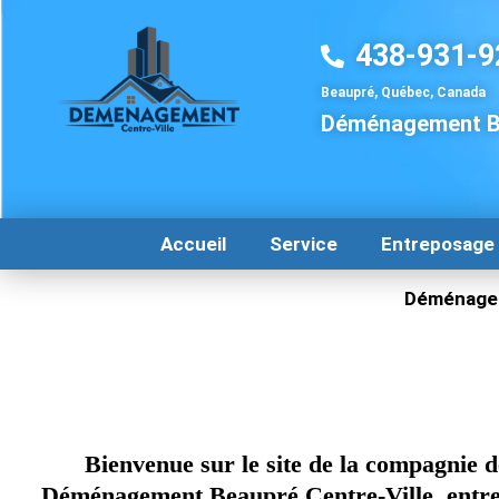
Aller
au
438-931-9
contenu
Beaupré, Québec, Canada
Déménagement B
Accueil
Service
Entreposage
Déménage
Bienvenue sur le site de la compagnie d
Déménagement Beaupré Centre-Ville, entre