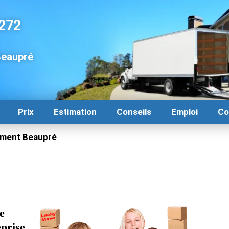
272
eaupré
Prix
Estimation
Conseils
Emploi
Co
ment Beaupré
e
prise