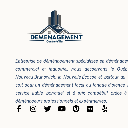
Entreprise de déménagement spécialisée en déménageme
commercial et industriel, nous desservons le Québec
Nouveau-Brunswick, la Nouvelle-Écosse et partout au
soit pour un déménagement local ou longue distance, 
service fiable, ponctuel et à prix compétitif grâce 
déménageurs professionnels et expérimentés.
F
I
T
Y
P
F
Y
a
n
w
o
i
l
e
c
s
i
u
n
i
l