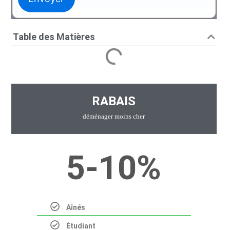
Table des Matières
RABAIS
déménager moins cher
5-10%
t
Aînés
Étudiant