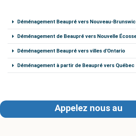
o
r
k
Déménagement Beaupré vers Nouveau-Brunswic
Déménagement de Beaupré vers Nouvelle Écoss
Déménagement Beaupré vers villes d'Ontario
Déménagement à partir de Beaupré vers Québec
Nos déménageurs à Beaupré sont capables de vous aider
pouvez bénéficier d’un rabais de 10% sur le coût tot
Appelez nous au