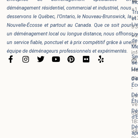
☎
In
déménagement résidentiel, commercial et industriel, nous
+1
Tr
desservons le Québec, l’Ontario, le Nouveau-Brunswick, la
(4
et
Li
Nouvelle-Écosse et partout au Canada. Que ce soit pour
93
un déménagement local ou longue distance, nous offrons
Li
92
de
un service fiable, ponctuel et à prix compétitif grâce à une
📧
Me
équipe de déménageurs professionnels et expérimentés.
in
Se
F
I
T
Y
P
F
Y
⏱️
de
a
n
w
o
i
l
e
Li
He
c
s
i
u
n
i
l
d’
Dé
e
t
t
t
t
c
p
Éc
b
a
t
u
e
k
:
o
g
e
b
r
r
Dé
Lu
Ét
o
r
r
e
e
Ve
k
a
s
Dé
08
-
m
t
d’
18
f
Dé
Sa
apr