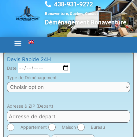
438-931-9272
Aller
au
Bonaventure, Québec, Canada
contenu
Déménagement Bonaventure
Devis Rapide 24H
Date
Type de Déménagement
Adresse & ZIP (Depart)
Appartement
Maison
Bureau