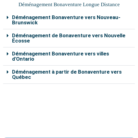
Déménagement Bonaventure Longue Distance
Déménagement Bonaventure vers Nouveau-
Brunswick
Déménagement de Bonaventure vers Nouvelle
Écosse
Déménagement Bonaventure vers villes
d'Ontario
Déménagement à partir de Bonaventure vers
Québec
Nos déménageurs à Bonaventure sont capables de
vous aider à déplacer vos effets personnels en toute
sécurité. En remplissant le formulaire de soumission en
ligne, vous pouvez bénéficier d’un rabais de 10% sur le
coût total du déménagement.