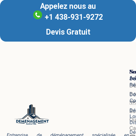
Appelez nous au
+1 438-931-9272
Devis Gratuit
Se
No
Jo
Dé
Ré
D
Bo
Dé
Co
🗺
Dé
Bo
Lo
Qu
Di
Ca
Dé
Entreprise de déménagement spécialisée en