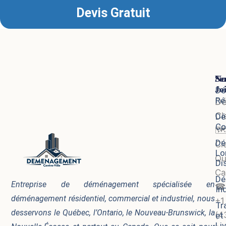
Devis Gratuit
Se
No
Jo
Dé
Ré
D
Cl
Dé
Co
🗺
Dé
Cl
Lo
Qu
Di
Ca
Dé
Entreprise de déménagement spécialisée en
☎
In
déménagement résidentiel, commercial et industriel, nous
+1
Tr
desservons le Québec, l’Ontario, le Nouveau-Brunswick, la
(4
et
Li