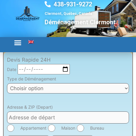
438-931-9272
Aller
au
Clermont, Québec, Canada
contenu
Déménagement Clermont
Devis Rapide 24H
Date
Type de Déménagement
Adresse & ZIP (Depart)
Appartement
Maison
Bureau