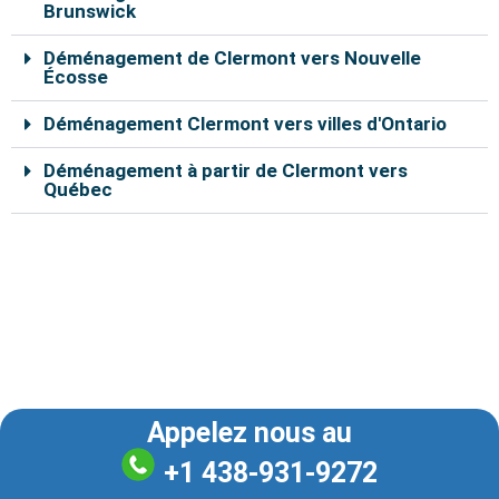
t
m
Brunswick
Déménagement de Clermont vers Nouvelle
Écosse
Déménagement Clermont vers villes d'Ontario
Déménagement à partir de Clermont vers
Québec
Nos déménageurs à Clermont sont capables de vous
aider à déplacer vos effets personnels en toute
sécurité. En remplissant le formulaire de soumission en
ligne, vous pouvez bénéficier d’un rabais de 10% sur le
coût total du déménagement.
Appelez nous au
+1 438-931-9272