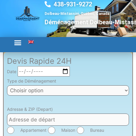
438-931-9272
Aller
au
Dolbeau-Mistassini, Québec, Canada
contenu
Déménagement Dolbeau-Mistass
Devis Rapide 24H
Date
Type de Déménagement
Adresse & ZIP (Depart)
Appartement
Maison
Bureau