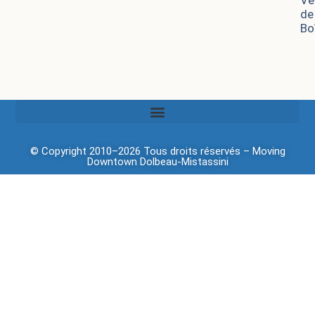
Ve
de
Bo
© Copyright 2010–2026 Tous droits réservés –
Moving
Downtown
Dolbeau-Mistassini