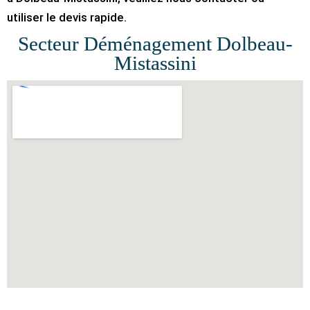
utiliser le devis rapide.
Secteur Déménagement Dolbeau-
Mistassini
F
T
Y
Y
P
I
F