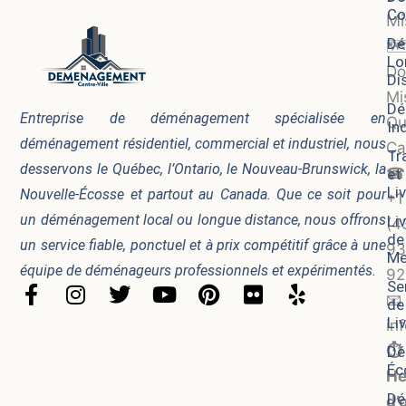
Co
Mi
Dé
🗺
Lo
Do
Di
Mi
Dé
Entreprise de déménagement spécialisée en
Qu
In
déménagement résidentiel, commercial et industriel, nous
Ca
Tr
desservons le Québec, l’Ontario, le Nouveau-Brunswick, la
☎
et
Li
Nouvelle-Écosse et partout au Canada. Que ce soit pour
+1
un déménagement local ou longue distance, nous offrons
Li
(4
de
un service fiable, ponctuel et à prix compétitif grâce à une
93
Me
équipe de déménageurs professionnels et expérimentés.
92
Se
F
I
T
Y
P
F
Y
📧
de
a
n
w
o
i
l
e
Li
in
c
s
i
u
n
i
l
⏱️
Dé
e
t
t
t
t
c
p
Éc
b
a
t
u
e
k
He
o
g
e
b
r
r
Dé
d’