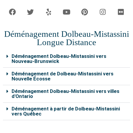
a
w
e
o
i
n
l
c
i
l
u
n
s
i
e
t
p
t
t
t
c
b
t
u
e
a
k
o
e
b
r
g
r
Déménagement Dolbeau-Mistassini
o
r
e
e
r
k
s
a
Longue Distance
t
m
Déménagement Dolbeau-Mistassini vers
Nouveau-Brunswick
Déménagement de Dolbeau-Mistassini vers
Nouvelle Écosse
Déménagement Dolbeau-Mistassini vers villes
d'Ontario
Déménagement à partir de Dolbeau-Mistassini
vers Québec
Nos déménageurs à Dolbeau-Mistassini sont capables