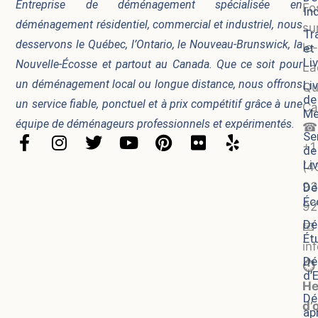
Entreprise de déménagement spécialisée en
Fo
In
déménagement résidentiel, commercial et industriel, nous
su
Tr
desservons le Québec, l’Ontario, le Nouveau-Brunswick, la
le-
et
Li
Nouvelle-Écosse et partout au Canada. Que ce soit pour
La
un déménagement local ou longue distance, nous offrons
Li
Qu
de
un service fiable, ponctuel et à prix compétitif grâce à une
Ca
Me
équipe de déménageurs professionnels et expérimentés.
☎
Se
F
I
T
Y
P
F
Y
+1
de
a
n
w
o
i
l
e
Li
(4
c
s
i
u
n
i
l
93
Dé
e
t
t
t
t
c
p
Éc
b
a
t
u
e
k
92
o
g
e
b
r
r
Dé
📧
Ét
o
r
r
e
e
in
k
a
s
Dé
⏱️
-
m
t
d’
He
f
Dé
d’
apr