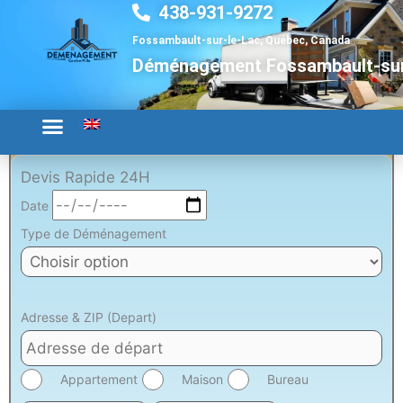
438-931-9272
Aller
au
Fossambault-sur-le-Lac, Québec, Canada
contenu
Déménagement Fossambault-sur
Devis Rapide 24H
Date
Type de Déménagement
Adresse & ZIP (Depart)
Appartement
Maison
Bureau