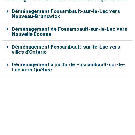
o
r
e
e
r
k
s
a
Déménagement Fossambault-sur-le-Lac vers
t
m
Nouveau-Brunswick
Déménagement de Fossambault-sur-le-Lac vers
Nouvelle Écosse
Déménagement Fossambault-sur-le-Lac vers
villes d'Ontario
Déménagement à partir de Fossambault-sur-le-
Lac vers Québec
Nos déménageurs à Fossambault-sur-le-Lac sont
capables de vous aider à déplacer vos effets
personnels en toute sécurité. En remplissant le
formulaire de soumission en ligne, vous pouvez
bénéficier d’un rabais de 10% sur le coût total du
déménagement.