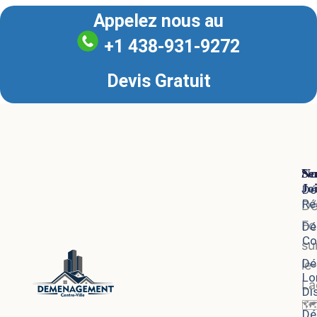
Appelez nous au
+1 438-931-9272
Devis Gratuit
Se
No
Jo
Dé
Ré
D
Fo
Dé
Co
su
Dé
le-
Lo
La
Di
🗺
Dé