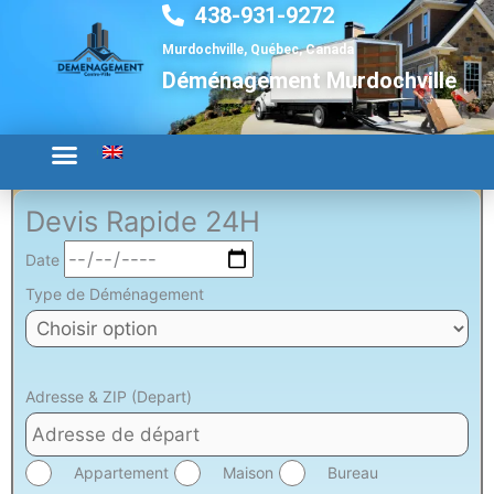
438-931-9272
Aller
au
Murdochville, Québec, Canada
contenu
Déménagement Murdochville
Devis Rapide 24H
Date
Type de Déménagement
Adresse & ZIP (Depart)
Appartement
Maison
Bureau