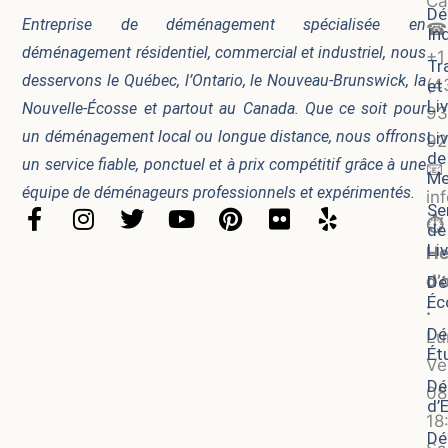
Ca
Dé
Entreprise de déménagement spécialisée en
☎
In
déménagement résidentiel, commercial et industriel, nous
+1
Tr
desservons le Québec, l’Ontario, le Nouveau-Brunswick, la
(4
et
Li
Nouvelle-Écosse et partout au Canada. Que ce soit pour
93
un déménagement local ou longue distance, nous offrons
Li
92
de
un service fiable, ponctuel et à prix compétitif grâce à une
📧
Me
équipe de déménageurs professionnels et expérimentés.
in
Se
F
I
T
Y
P
F
Y
⏱️
de
a
n
w
o
i
l
e
Li
He
c
s
i
u
n
i
l
d’
Dé
e
t
t
t
t
c
p
Éc
b
a
t
u
e
k
:
o
g
e
b
r
r
Dé
Lu
Ét
o
r
r
e
e
Ve
k
a
s
Dé
08
-
m
t
d’
18
f
Dé