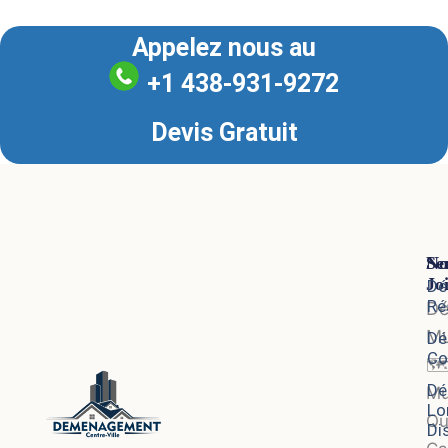
coût total du déménagement.
Appelez nous au
+1 438-931-9272
Devis Gratuit
Se
No
Jo
Dé
Ré
D
Mu
Dé
Co
🗺
Dé
Mu
Lo
Qu
Di