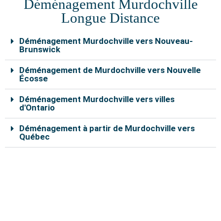
Déménagement Murdochville
o
r
e
e
r
k
s
a
Longue Distance
t
m
Déménagement Murdochville vers Nouveau-
Brunswick
Déménagement de Murdochville vers Nouvelle
Écosse
Déménagement Murdochville vers villes
d'Ontario
Déménagement à partir de Murdochville vers
Québec
Nos déménageurs à Murdochville sont capables de
vous aider à déplacer vos effets personnels en toute
sécurité. En remplissant le formulaire de soumission en
ligne, vous pouvez bénéficier d’un rabais de 10% sur le