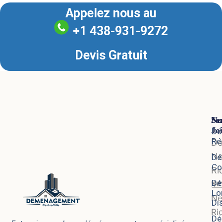
Appelez nous au
+1 438-931-9272
Devis Gratuit
Se
No
Jo
Dé
Ré
D
N
Dé
Co
Ri
Dé
🗺
Lo
N
Di
Ri
Dé