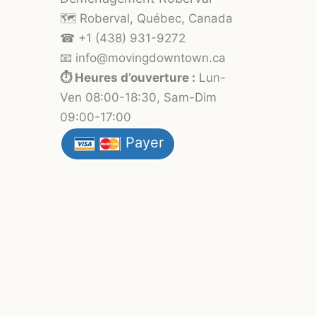
🗺️ Roberval, Québec, Canada
☎ +1 (438) 931-9272
📧 info
@moving
downtown.ca
⏱️ Heures d’ouverture :
Lun-
Ven 08:00-18:30, Sam-Dim
09:00-17:00
Payer