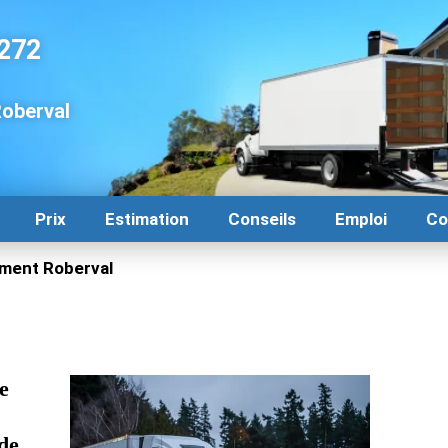
272
oberval
Prix
Estimation
Conseils
Emploi
Co
ent Roberval
e
,
 de