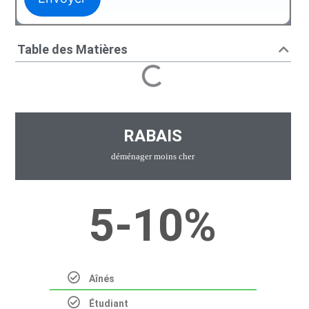
Table des Matières
RABAIS
déménager moins cher
5-10%
t
Aînés
Étudiant