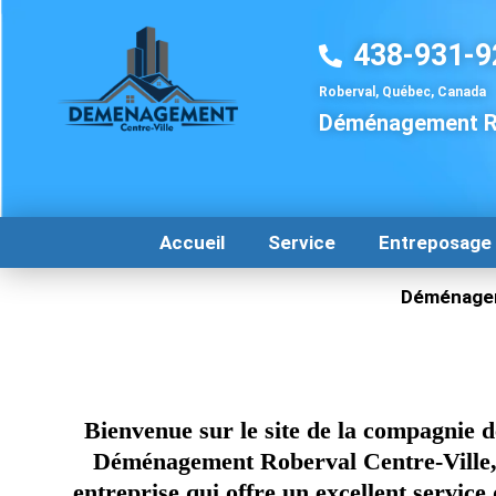
Aller
au
438-931-9
contenu
Roberval, Québec, Canada
Déménagement R
Accueil
Service
Entreposage
Déménagem
Bienvenue sur le site de la compagnie d
Déménagement Roberval Centre-Ville
entreprise qui offre un excellent service