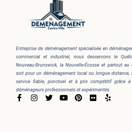
Entreprise de déménagement spécialisée en déménageme
commercial et industriel, nous desservons le Québec
Nouveau-Brunswick, la Nouvelle-Écosse et partout au
soit pour un déménagement local ou longue distance, 
service fiable, ponctuel et à prix compétitif grâce 
déménageurs professionnels et expérimentés.
F
I
T
Y
P
F
Y
a
n
w
o
i
l
e
c
s
i
u
n
i
l
e
t
t
t
t
c
p
b
a
t
u
e
k