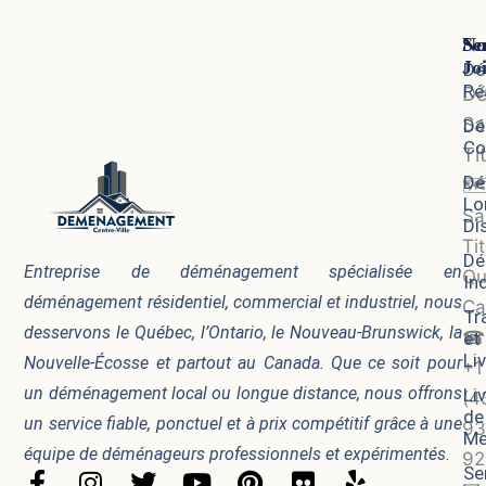
Se
No
Jo
Dé
Ré
D
Sa
Dé
Co
Ti
Dé
🗺
Lo
Sa
Di
Tit
Dé
Entreprise de déménagement spécialisée en
Qu
In
déménagement résidentiel, commercial et industriel, nous
Ca
Tr
desservons le Québec, l’Ontario, le Nouveau-Brunswick, la
☎
et
Li
Nouvelle-Écosse et partout au Canada. Que ce soit pour
+1
un déménagement local ou longue distance, nous offrons
Li
(4
de
un service fiable, ponctuel et à prix compétitif grâce à une
93
Me
équipe de déménageurs professionnels et expérimentés.
92
Se
F
I
T
Y
P
F
Y