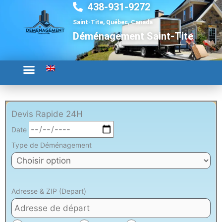
438-931-9272
Aller
au
Saint-Tite, Québec, Canada
contenu
Déménagement Saint-Tite
Devis Rapide 24H
Date
Type de Déménagement
Adresse & ZIP (Depart)