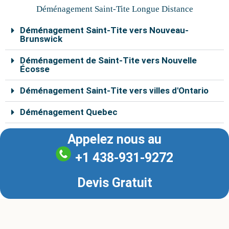
o
r
e
e
r
Déménagement Saint-Tite Longue Distance
k
s
a
t
m
Déménagement Saint-Tite vers Nouveau-
Brunswick
Déménagement de Saint-Tite vers Nouvelle
Écosse
Déménagement Saint-Tite vers villes d'Ontario
Déménagement Quebec
Appelez nous au
+1 438-931-9272
Devis Gratuit