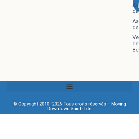
As
de
As
de
Ve
de
Bo
© Copyright 2010–2026 Tous droits réservés –
Moving
Downtown
Saint-Tite