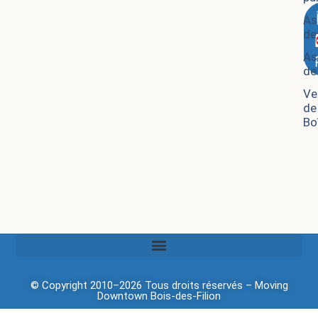
As
de
As
de
Ve
de
Bo
© Copyright 2010–2026 Tous droits réservés –
Moving
Downtown
Bois-des-Filion