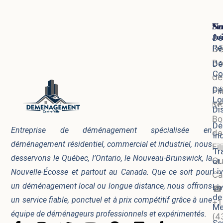
Se
No
Jo
Dé
Ré
D
Bo
Dé
Co
de
Dé
Fi
Lo
🗺
Di
Bo
Dé
Entreprise de déménagement spécialisée en
de
In
déménagement résidentiel, commercial et industriel, nous
Fil
Tr
desservons le Québec, l’Ontario, le Nouveau-Brunswick, la
Qu
et
Li
Nouvelle-Écosse et partout au Canada. Que ce soit pour
Ca
un déménagement local ou longue distance, nous offrons
Li
☎
de
un service fiable, ponctuel et à prix compétitif grâce à une
+1
Me
équipe de déménageurs professionnels et expérimentés.
(4
Se