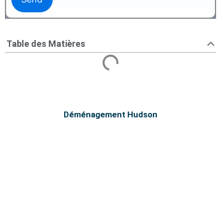
Table des Matières
Déménagement Hudson
Déménagement Hudson | Service
résidentiel fiable
Service de déménagement à Hudson.
Déménagement Centre-Ville le meilleur