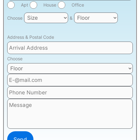
Apt
House
Office
Choose
&
Address & Postal Code
Choose