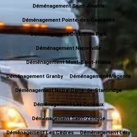
Déménagement Saint-Amable
Déménagement Pointe-des-Cascades
Déménagement Otterburn Park
Déménagement Napierville
Déménagement Mont-Saint-Hilaire
Déménagement Granby
Déménagement Magenta
Déménagement Notre-Dame-de-Stanbridge
Déménagement Les Coteaux
Déménagement Saint-Zotique
Déménagement Les Cèdres
Déménagement Léry