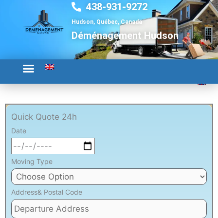
438-931-9272
Aller
au
Hudson, Québec, Canada
contenu
Déménagement Hudson
Quick Quote 24h
Date
Moving Type
Address& Postal Code