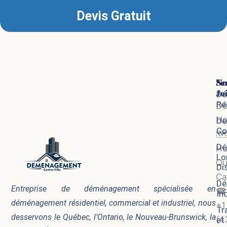
Devis Gratuit
Se
No
Jo
Dé
Ré
D
Hu
Dé
Co
🗺
Dé
Hu
Lo
Qu
Di
Ca
Dé
Entreprise de déménagement spécialisée en
☎
In
déménagement résidentiel, commercial et industriel, nous
+1
Tr
desservons le Québec, l’Ontario, le Nouveau-Brunswick, la
(4
et