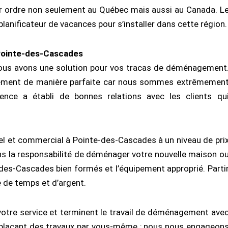
r ordre non seulement au Québec mais aussi au Canada. L
planificateur de vacances pour s’installer dans cette région.
ointe-des-Cascades
ous avons une solution pour vos tracas de déménagement
gement de manière parfaite car nous sommes extrêmemen
ience a établi de bonnes relations avec les clients qu
l et commercial à Pointe-des-Cascades à un niveau de pri
ons la responsabilité de déménager votre nouvelle maison o
es-Cascades bien formés et l’équipement approprié. Parti
 de temps et d’argent.
otre service et terminent le travail de déménagement ave
éplaçant des travaux par vous-même ; nous nous engageon