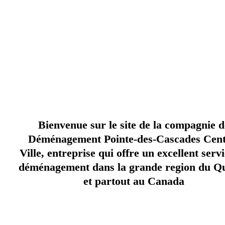
meilleur choi
B
O
N
N
E
C
O
M
A
G
N
I
E
D
E
D
É
M
É
N
A
G
E
M
E
N
T
O
I
N
T
E
-
D
E
S
-
C
A
S
C
A
D
E
P
P
S
Bienvenue sur le site de la compagnie d
Déménagement Pointe-des-Cascades Cent
Ville, entreprise qui offre un excellent serv
déménagement dans la grande region du Q
et partout au Canada