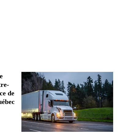
x pour déménager.
e
re-
ice de
uébec