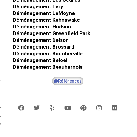
Déménagement Léry
Déménagement LeMoyne
Déménagement Kahnawake
Déménagement Hudson
Déménagement Greenfield Park
Déménagement Delson
Déménagement Brossard
Déménagement Boucherville
Déménagement Beloeil
s
Déménagement Beauharnois
n
e
Références
F
T
Y
Y
P
I
F
a
w
e
o
i
n
l
c
i
l
u
n
s
i
,
e
t
p
t
t
t
c
b
t
u
e
a
k
,
o
e
b
r
g
r
e
o
r
e
e
r
k
s
a
s