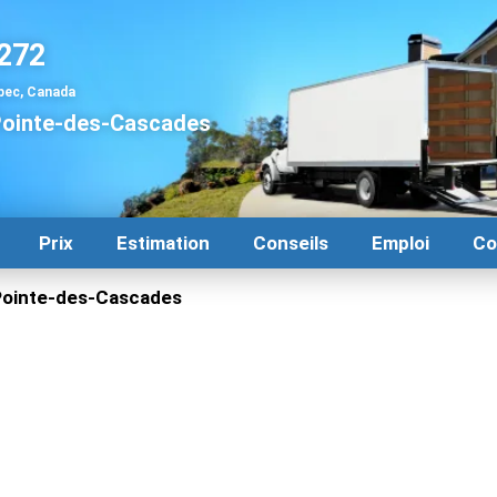
272
bec, Canada
ointe-des-Cascades
Prix
Estimation
Conseils
Emploi
Co
ointe-des-Cascades
-Cascades | Transport local
Pointe-des-Cascades? Déménagement Centre-Ville le