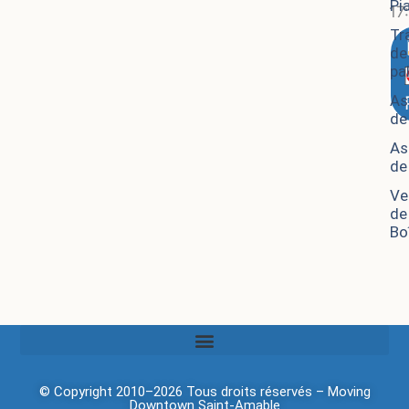
Pi
17
Tr
de
pa
As
de
As
de
Ve
de
Bo
© Copyright 2010–2026 Tous droits réservés –
Moving
Downtown
Saint-Amable