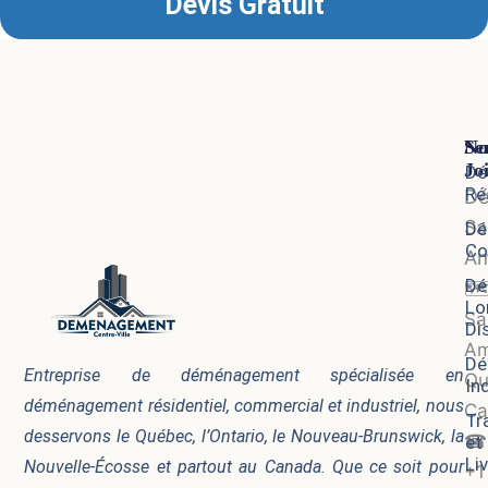
Devis Gratuit
Se
No
Jo
Dé
Ré
D
Sa
Dé
Co
Am
Dé
🗺
Lo
Sa
Di
Am
Dé
Entreprise de déménagement spécialisée en
Qu
In
déménagement résidentiel, commercial et industriel, nous
Ca
Tr
desservons le Québec, l’Ontario, le Nouveau-Brunswick, la
☎
et
Li
Nouvelle-Écosse et partout au Canada. Que ce soit pour
+1