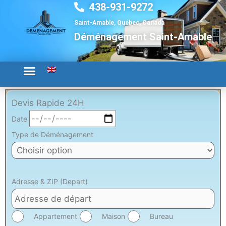
438-931-9272
Aller
au
Saint-Amable, Québec, Canada
contenu
Déménagement Saint-Amable
Devis Rapide 24H
Date
Type de Déménagement
Adresse & ZIP (Depart)
Appartement
Maison
Bureau