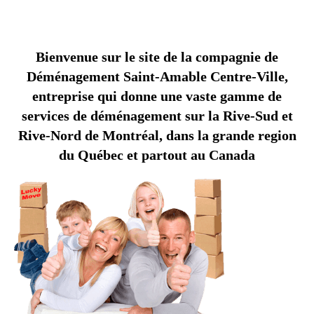
B
O
N
N
E
C
O
M
P
A
G
N
I
E
D
E
D
É
M
É
N
A
G
E
M
E
N
T
S
A
I
N
T
-
M
A
B
L
A
E
Bienvenue sur le site de la compagnie de
Déménagement Saint-Amable Centre-Ville,
entreprise qui donne une vaste gamme de
services de déménagement sur la Rive-Sud et
Rive-Nord de Montréal, dans la grande region
du Québec et partout au Canada