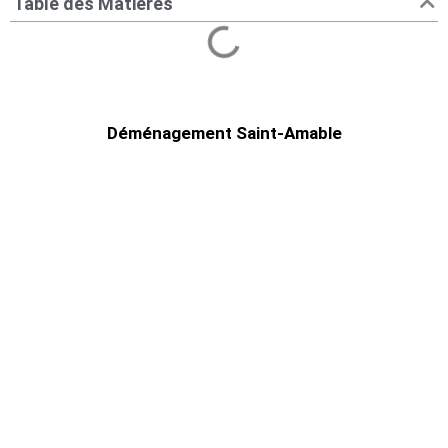
Table des Matières
Déménagement Saint-Amable
Déménagement Saint-Amable |
Compagnie fiable
Comment trouver un service de
déménagement à Saint-Amable?
Déménagement Centre-Ville le meilleur choix
pour déménager.