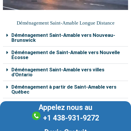
Déménagement Rosemère
Déménagement Saint-Augustin
Déménagement Sainte-Anne-des-Plaines
Déménagement Sainte-Dorothée
Déménagement Sainte-Marthe-sur-le-Lac
Déménagement Saint-Eustache
Déménagement Saint-Jérôme
Déménagement Saint-Joseph-du-Lac
Déménagement Saint-Lin-Laurentides
Déménagement Saint-Sulpice Qc
Déménagement Terrebonne
Déménagement Saint-Colomban
Déménagement Sainte-Rose
Déménagement Le Gardeur
Déménagement Saint-Placide
Déménagement Saint-Amable Longue Distance
Déménagement Saint-Amable vers Nouveau-
Brunswick
Déménagement de Saint-Amable vers Nouvelle
Écosse
Déménagement Saint-Amable vers villes
d'Ontario
Déménagement à partir de Saint-Amable vers
Québec
Appelez nous au
+1 438-931-9272