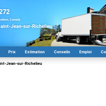
272
Québec, Canada
int-Jean-sur-Richelieu
Prix
Estimation
Conseils
Emploi
Co
t-Jean-sur-Richelieu
ur-Richelieu | Service rapide
int-Jean-sur-Richelieu? Déménagement Centre-Ville