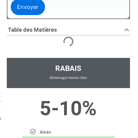
Table des Matières
RABAIS
déménager moins cher
5-10%
-
-
n
Aînés