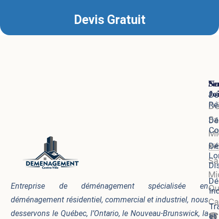
Devis Gratuit
Se
No
Jo
Dé
Ré
D
Sa
Dé
Co
Mi
Dé
🗺
Lo
Sa
Di
Mi
Dé
Entreprise de déménagement spécialisée en
Qu
In
déménagement résidentiel, commercial et industriel, nous
Ca
Tr
desservons le Québec, l’Ontario, le Nouveau-Brunswick, la
☎
et