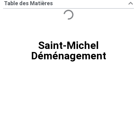
Table des Matières
Saint-Michel
Déménagement
Déménagement Saint-Michel
Montérégie | Déménageurs
Comment trouver un service de
déménagement à Saint-Michel?
Déménagement Centre-Ville le meilleur choix
pour déménager à St-Michel.