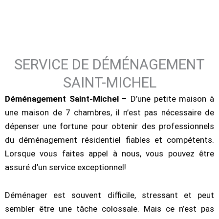
B
O
N
N
E
C
O
M
P
A
G
N
I
E
D
E
D
É
M
É
N
A
G
E
M
E
N
T
S
A
I
N
T
-
I
C
H
E
M
L
SERVICE DE DÉMÉNAGEMENT
SAINT-MICHEL
Déménagement Saint-Michel
– D’une petite maison à
une maison de 7 chambres, il n’est pas nécessaire de
dépenser une fortune pour obtenir des professionnels
du déménagement résidentiel fiables et compétents.
Lorsque vous faites appel à nous, vous pouvez être
assuré d’un service exceptionnel!
Déménager est souvent difficile, stressant et peut
sembler être une tâche colossale. Mais ce n’est pas