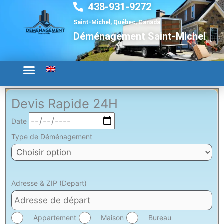
438-931-9272
Aller
au
Saint-Michel, Québec, Canada
contenu
Déménagement Saint-Michel
Devis Rapide 24H
Date
Type de Déménagement
Adresse & ZIP (Depart)
Appartement
Maison
Bureau