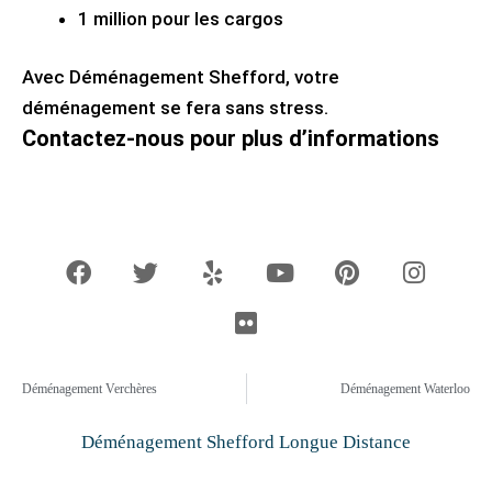
1 million pour les cargos
Avec Déménagement Shefford, votre
déménagement se fera sans stress.
Contactez-nous pour plus d’informations
F
T
Y
F
Y
P
I
a
w
e
l
o
i
n
c
i
l
i
u
n
s
e
t
p
c
t
t
t
b
t
k
u
e
a
o
e
r
b
r
g
o
r
e
e
r
k
s
a
Déménagement Verchères
Déménagement Waterloo
t
m
Déménagement Shefford Longue Distance