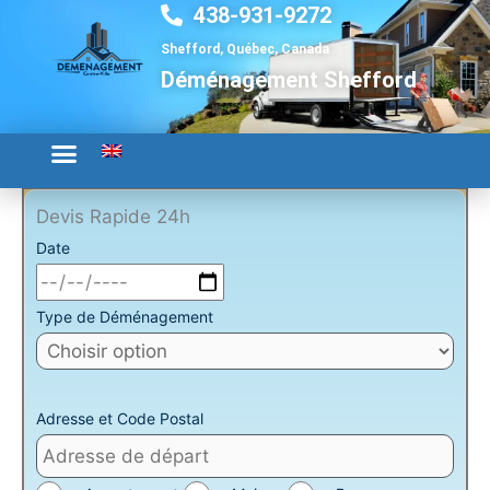
438-931-9272
Aller
au
Shefford, Québec, Canada
contenu
Déménagement Shefford
Devis Rapide 24h
Date
Type de Déménagement
Adresse et Code Postal