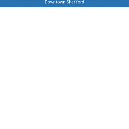
Downtown
Shefford