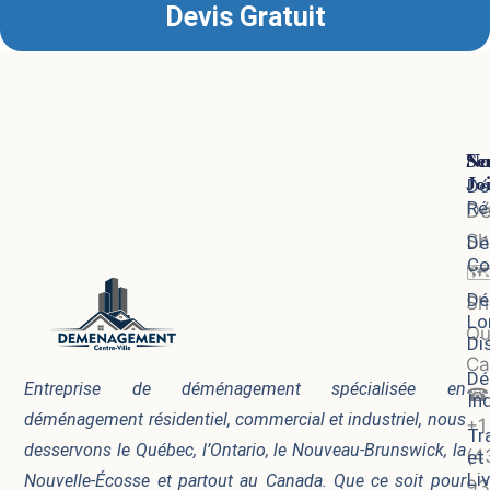
Devis Gratuit
Se
No
Jo
Dé
Ré
D
Sh
Dé
Co
🗺
Dé
Sh
Lo
Qu
Di
Ca
Dé
Entreprise de déménagement spécialisée en
☎
In
déménagement résidentiel, commercial et industriel, nous
+1
Tr
desservons le Québec, l’Ontario, le Nouveau-Brunswick, la
(4
et
Li
Nouvelle-Écosse et partout au Canada. Que ce soit pour
93