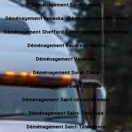
Déménagement Saint-Robert
Déménagement Yamaska
Déménagement Waterloo
Déménagement Shefford
Déménagement Verchères
Déménagement Vaudreuil-Dorion
Déménagement Varennes
Déménagement Sorel-Tracy
Déménagement Saint-Zotique
Déménagement Saint-Urbain-Premier
Déménagement Saint-Timothée
Déménagement Saint-Telesphore