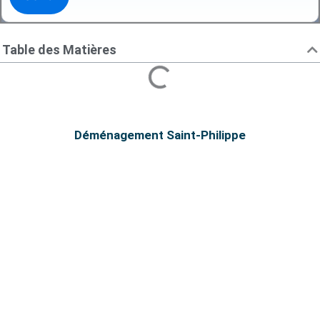
Table des Matières
Déménagement Saint-Philippe
Déménagement Saint-Philippe |
Déménageurs professionnels
Service de déménagement à Saint-Philippe.
Déménagement Centre-Ville le meilleur
déménageurs!