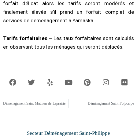
forfait délicat alors les tarifs seront modérés et
finalement élevés s’il prend un forfait complet de
services de déménagement à Yamaska.
Tarifs forfaitaires –
Les taux forfaitaires sont calculés
en observant tous les ménages qui seront déplacés.
F
T
Y
Y
P
I
F
a
w
e
o
i
n
l
c
i
l
u
n
s
i
e
t
p
t
t
t
c
b
t
u
e
a
k
o
e
b
r
g
r
Déménagement Saint-Mathieu-de-Laprairie
o
r
e
e
Déménagement Saint-Polycarpe
r
k
s
a
t
m
Secteur Déménagement Saint-Philippe