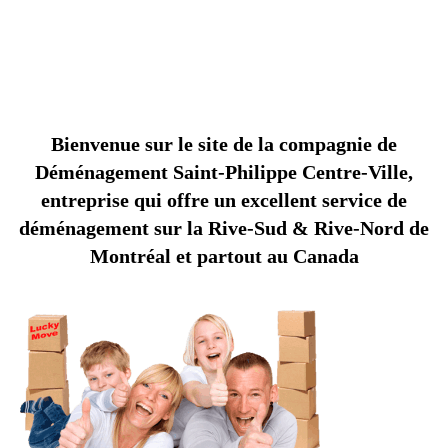
C
O
M
P
A
G
N
I
E
D
E
D
É
M
É
N
A
G
E
M
E
N
T
S
A
I
N
T
-
H
I
L
I
P
P
P
E
Bienvenue sur le site de la compagnie de
Déménagement Saint-Philippe Centre-Ville,
entreprise qui offre un excellent service de
déménagement sur la Rive-Sud & Rive-Nord de
Montréal et partout au Canada