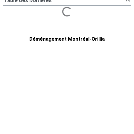
Table des Matières
Déménagement Montréal-Orillia
Déménagement Montréal–Orillia |
Transport résidentiel
Comment trouver un service de
déménagement à Montréal-Orillia?
Déménagement Centre-Ville le meilleur choix
pour déménager.