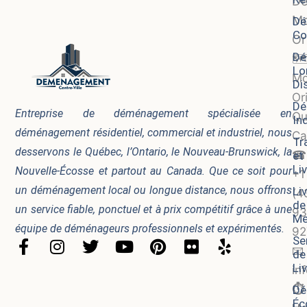
D
Mo
Dé
Co
Ori
Dé
🗺
Lo
Mo
Di
Ori
Dé
Entreprise de déménagement spécialisée en
Qu
In
déménagement résidentiel, commercial et industriel, nous
Ca
Tr
desservons le Québec, l’Ontario, le Nouveau-Brunswick, la
☎
et
Li
Nouvelle-Écosse et partout au Canada. Que ce soit pour
+1
un déménagement local ou longue distance, nous offrons
Li
(4
de
un service fiable, ponctuel et à prix compétitif grâce à une
93
Me
équipe de déménageurs professionnels et expérimentés.
92
Se
F
I
T
Y
P
F
Y
📧
de
a
n
w
o
i
l
e
Li
in
c
s
i
u
n
i
l
⏱️
Dé
e
t
t
t
t
c
p
Éc