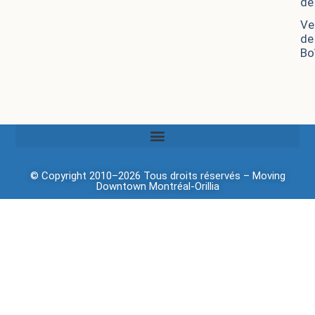
de
Ve
de
Bo
© Copyright 2010–2026 Tous droits réservés –
Moving
Downtown
Montréal-Orillia