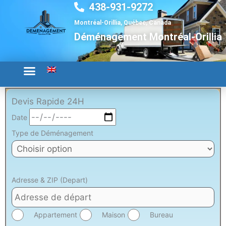
438-931-9272
Aller
au
Montréal-Orillia, Québec, Canada
contenu
Déménagement Montréal-Orillia
Devis Rapide 24H
Date
Type de Déménagement
Adresse & ZIP (Depart)
Appartement
Maison
Bureau