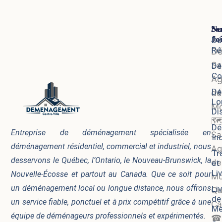
Se
No
Jo
Dé
Ré
D
Sa
Dé
Co
Ag
Dé
de
Lo
Mo
Di
🗺
Dé
Entreprise de déménagement spécialisée en
Sa
In
déménagement résidentiel, commercial et industriel, nous
Ag
Tr
desservons le Québec, l’Ontario, le Nouveau-Brunswick, la
de
et
Li
Nouvelle-Écosse et partout au Canada. Que ce soit pour
Mo
un déménagement local ou longue distance, nous offrons
Li
Qu
de
un service fiable, ponctuel et à prix compétitif grâce à une
Ca
Me
équipe de déménageurs professionnels et expérimentés.
☎