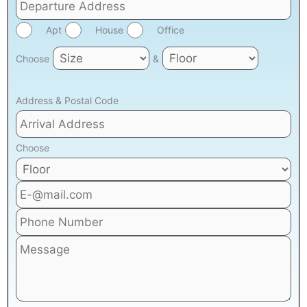
Apt
House
Office
Choose
&
Address & Postal Code
Choose