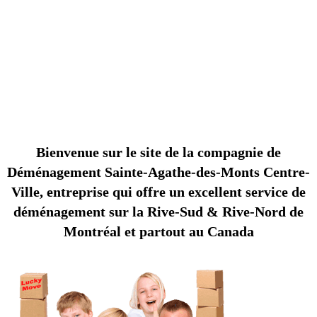
Service de déménagement à Sainte-Agathe-
des-Monts. Déménagement Centre-Ville le
meilleur déménageurs!
C
O
M
P
A
G
N
I
E
D
D
É
M
É
N
A
G
E
M
E
N
T
S
A
I
N
T
E
-
G
A
T
H
E
-
D
E
S
-
M
O
N
T
E
A
S
Bienvenue sur le site de la compagnie de
Déménagement Sainte-Agathe-des-Monts Centre-
Ville, entreprise qui offre un excellent service de
déménagement sur la Rive-Sud & Rive-Nord de
Montréal et partout au Canada