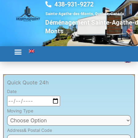
438-931-9272
Aller
au
Sainte-Agathe-des-Monts, Québec, Canada
contenu
Déménagement Sainte-Agathe-d
Monts
Quick Quote 24h
Date
Moving Type
Address& Postal Code