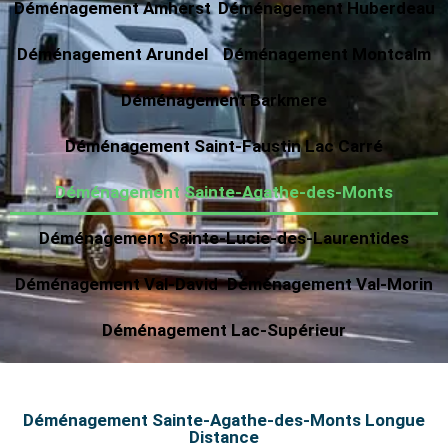
Déménagement Amherst
Déménagement Huberdeau
Déménagement Arundel
Déménagement Montcalm
Déménagement Barkmere
Déménagement Saint-Faustin Lac Carré
Déménagement Sainte-Agathe-des-Monts
Déménagement Sainte-Lucie-des-Laurentides
Déménagement Val-David
Déménagement Val-Morin
Déménagement Lac-Supérieur
Déménagement Sainte-Agathe-des-Monts Longue
Distance