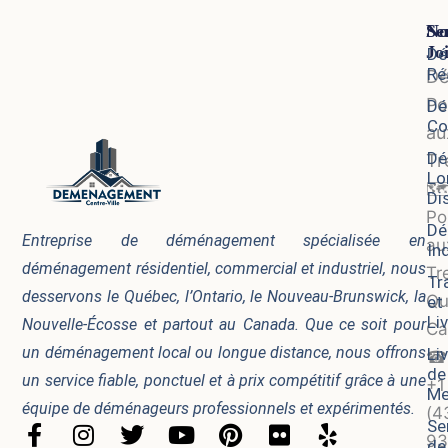
Se
No
Jo
Dé
Ré
D
Po
Dé
Co
au
Dé
Tr
Lo
🗺
Di
Po
Dé
Entreprise de déménagement spécialisée en
au
In
déménagement résidentiel, commercial et industriel, nous
Tr
Tr
desservons le Québec, l’Ontario, le Nouveau-Brunswick, la
Qu
et
Li
Nouvelle-Écosse et partout au Canada. Que ce soit pour
Ca
un déménagement local ou longue distance, nous offrons
Li
☎
de
un service fiable, ponctuel et à prix compétitif grâce à une
+1
Me
équipe de déménageurs professionnels et expérimentés.
(4
Se
F
I
T
Y
P
F
Y
93
de