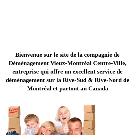
déménageurs!
C
O
M
P
A
G
N
I
E
D
E
D
É
É
N
A
G
E
M
E
N
T
V
I
E
U
X
-
O
N
T
R
É
A
M
M
L
Bienvenue sur le site de la compagnie de
Déménagement Vieux-Montréal Centre-Ville,
entreprise qui offre un excellent service de
déménagement sur la Rive-Sud & Rive-Nord de
Montréal et partout au Canada