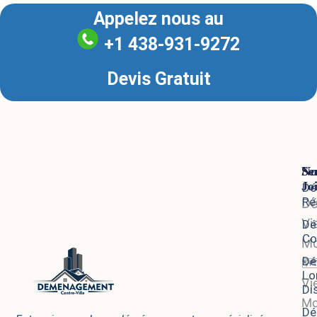
Appelez nous au
+1 438-931-9272
Devis Gratuit
Se
No
Jo
Dé
Ré
D
Vi
Dé
Co
Mo
Dé
🗺
Lo
Vi
Di
Mo
Dé