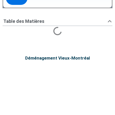
Table des Matières
Déménagement Vieux-Montréal
Vieux-Montréal - Prix
Déménageurs Montréal Centre-
Ville
Service de déménagement à Vieux-Montréal.
Déménagement Centre-Ville le meilleur