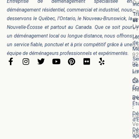
Entreprise de déménagement spécialisée en
Qu
In
déménagement résidentiel, commercial et industriel, nous
Ca
Tr
desservons le Québec, l’Ontario, le Nouveau-Brunswick, la
☎
et
Li
Nouvelle-Écosse et partout au Canada. Que ce soit pour
+1
un déménagement local ou longue distance, nous offrons
Li
(4
de
un service fiable, ponctuel et à prix compétitif grâce à une
93
Me
équipe de déménageurs professionnels et expérimentés.
92
Se
F
I
T
Y
P
F
Y
📧
de
a
n
w
o
i
l
e
Li
in
c
s
i
u
n
i
l
⏱️
Dé
e
t
t
t
t
c
p
Éc
b
a
t
u
e
k
He
o
g
e
b
r
r
Dé
d’
Ét
o
r
r
e
e
:
k
a
s
Dé
Lu
-
m
t
d’
Ve
f
Dé
08
apr