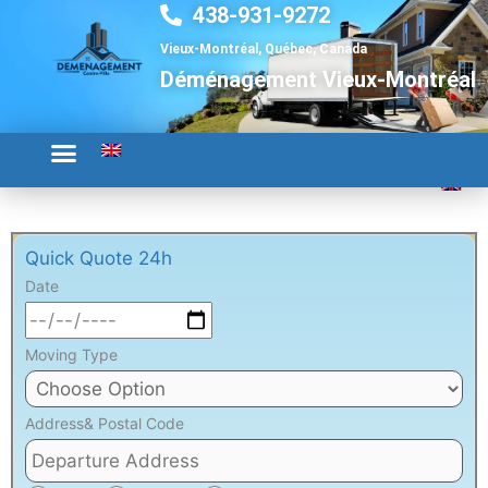
438-931-9272
Aller
au
Vieux-Montréal, Québec, Canada
contenu
Déménagement Vieux-Montréal
Quick Quote 24h
Date
Moving Type
Address& Postal Code