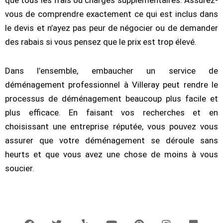
vous de comprendre exactement ce qui est inclus dans
le devis et n’ayez pas peur de négocier ou de demander
des rabais si vous pensez que le prix est trop élevé.
Dans l’ensemble, embaucher un service de
déménagement professionnel à Villeray peut rendre le
processus de déménagement beaucoup plus facile et
plus efficace. En faisant vos recherches et en
choisissant une entreprise réputée, vous pouvez vous
assurer que votre déménagement se déroule sans
heurts et que vous avez une chose de moins à vous
soucier.
F
T
Y
Y
P
I
F
a
w
e
o
i
n
l
c
i
l
u
n
s
i