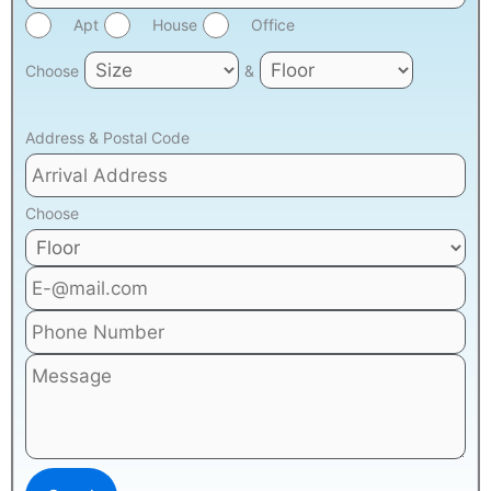
Apt
House
Office
Choose
&
Address & Postal Code
Choose