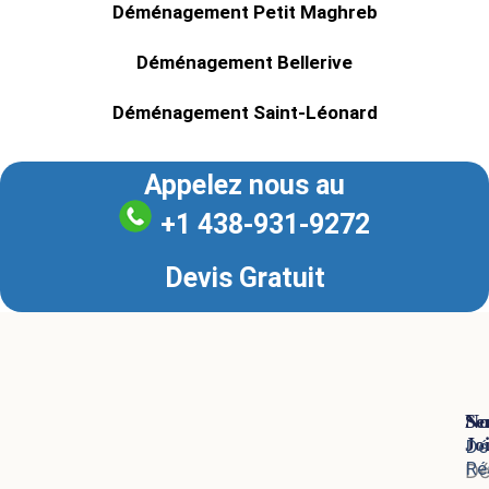
Déménagement Petit Maghreb
Déménagement Bellerive
Déménagement Saint-Léonard
Appelez nous au
+1 438-931-9272
Devis Gratuit
Se
No
Jo
Dé
Ré
D