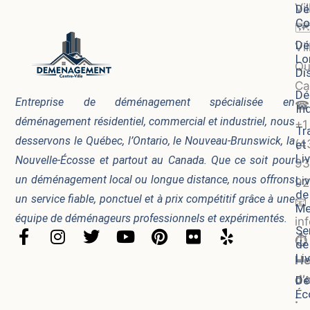
Vi
Dé
Co
🗺
Dé
Vil
Lo
Qu
Di
Ca
Dé
Entreprise de déménagement spécialisée en
☎
In
déménagement résidentiel, commercial et industriel, nous
+1
Tr
desservons le Québec, l’Ontario, le Nouveau-Brunswick, la
(4
et
Li
Nouvelle-Écosse et partout au Canada. Que ce soit pour
93
un déménagement local ou longue distance, nous offrons
Li
92
de
un service fiable, ponctuel et à prix compétitif grâce à une
📧
Me
équipe de déménageurs professionnels et expérimentés.
in
Se
F
I
T
Y
P
F
Y
⏱️
de
a
n
w
o
i
l
e
Li
He
c
s
i
u
n
i
l
d’
Dé
e
t
t
t
t
c
p
Éc
b
a
t
u
e
k
: