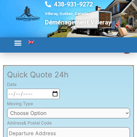
438-931-9272
Aller
au
Villeray, Québec, Canada
contenu
Déménagement Villeray
Quick Quote 24h
Date
Moving Type
Address& Postal Code