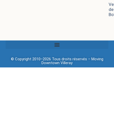
Ve
de
Bo
© Copyright 2010–2026 Tous droits réservés –
Moving
Downtown
Villeray