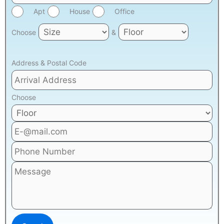
Apt
House
Office
Choose
&
Address & Postal Code
Choose