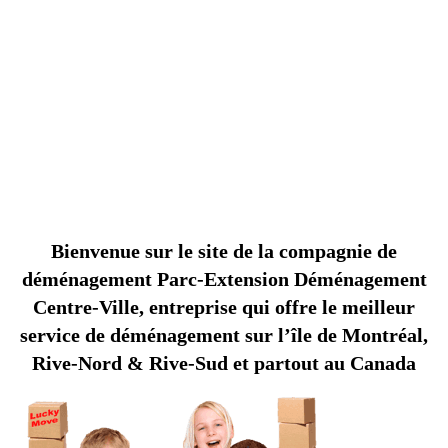
Déménagement Parc-Extension Centre-Ville le
meilleur choix pour déménager à Montréal
M
E
I
L
L
E
U
R
E
C
O
M
P
G
N
I
E
D
E
D
É
M
É
N
A
G
E
M
E
N
T
A
R
C
-
E
X
T
E
N
S
I
O
A
P
N
Bienvenue sur le site de la compagnie de
déménagement Parc-Extension Déménagement
Centre-Ville, entreprise qui offre le meilleur
service de déménagement sur l’île de Montréal,
Rive-Nord & Rive-Sud et partout au Canada