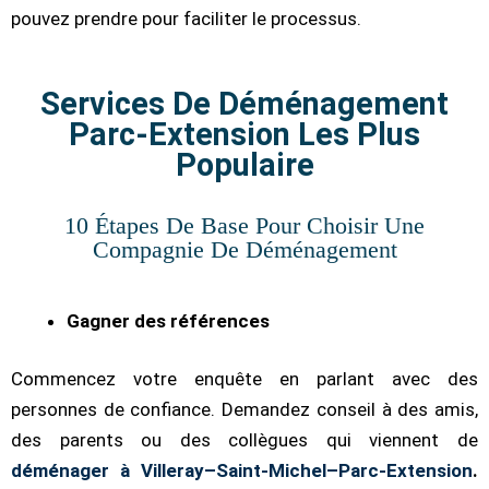
pouvez prendre pour faciliter le processus.
Services De Déménagement
Parc-Extension Les Plus
Populaire
10 Étapes De Base Pour Choisir Une
Service d'Assemblage de Meubles
Demenagement Longue Distance
Déménagement Commercial
Déménagement Piano
Emballage
Compagnie De Déménagement
Gagner des références
Commencez votre enquête en parlant avec des
personnes de confiance. Demandez conseil à des amis,
des parents ou des collègues qui viennent de
déménager à Villeray–Saint-Michel–Parc-Extension
.