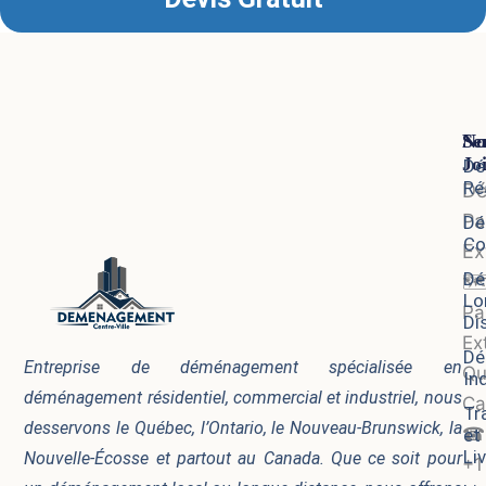
Se
No
Jo
Dé
Ré
D
Pa
Dé
Co
Ex
Dé
🗺
Lo
Pa
Di
Ex
Dé
Entreprise de déménagement spécialisée en
Qu
In
déménagement résidentiel, commercial et industriel, nous
Ca
Tr
desservons le Québec, l’Ontario, le Nouveau-Brunswick, la
☎
et
Li
Nouvelle-Écosse et partout au Canada. Que ce soit pour
+1