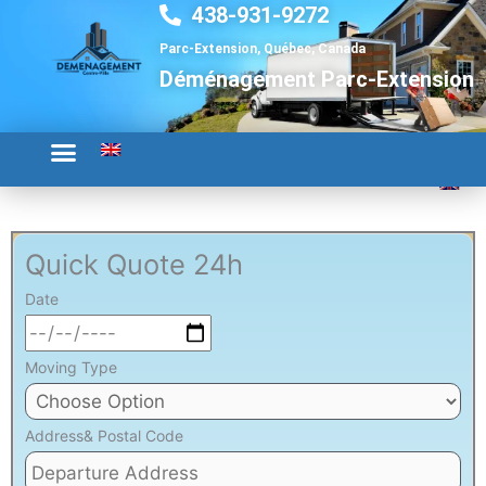
438-931-9272
Aller
au
Parc-Extension, Québec, Canada
contenu
Déménagement Parc-Extension
Quick Quote 24h
Date
Moving Type
Address& Postal Code