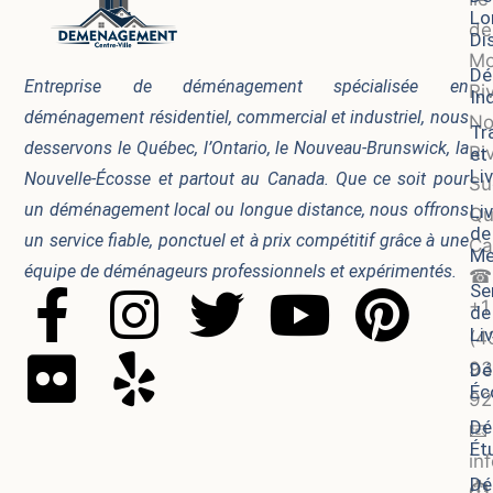
Lo
de
Di
Mo
Dé
Entreprise de déménagement spécialisée en
Ri
In
déménagement résidentiel, commercial et industriel, nous
No
Tr
desservons le Québec, l’Ontario, le Nouveau-Brunswick, la
Ri
et
Li
Nouvelle-Écosse et partout au Canada. Que ce soit pour
Su
un déménagement local ou longue distance, nous offrons
Li
Qu
de
un service fiable, ponctuel et à prix compétitif grâce à une
Ca
Me
équipe de déménageurs professionnels et expérimentés.
☎
Se
F
F
I
Y
T
Y
P
+1
de
Li
(4
a
l
n
e
w
o
i
93
Dé
Éc
92
c
i
s
l
i
u
n
Dé
📧
Ét
e
c
t
p
t
t
t
in
Dé
⏱️