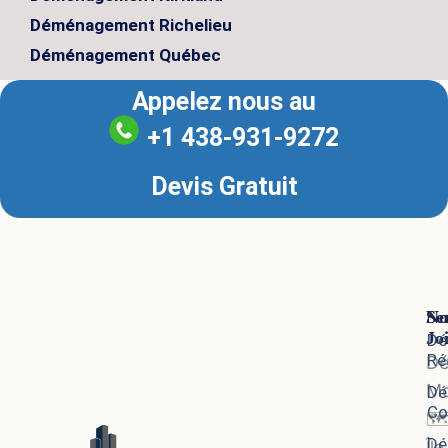
Déménagement Richelieu
Déménagement Québec
Appelez nous au
+1 438-931-9272
Devis Gratuit
Se
No
Jo
Dé
Ré
D
Mo
Dé
Co
🗺
Dé
Île