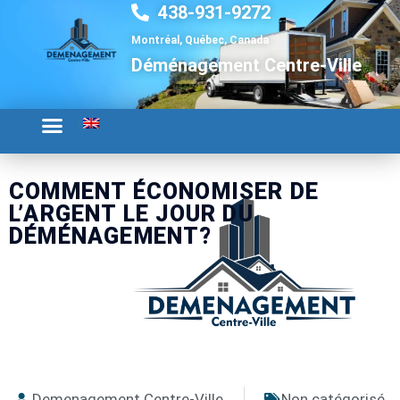
438-931-9272
Aller
au
Montréal, Québec, Canada
contenu
Déménagement Centre-Ville
COMMENT ÉCONOMISER DE
L’ARGENT LE JOUR DU
DÉMÉNAGEMENT?
Demenagement Centre-Ville
Non catégorisé