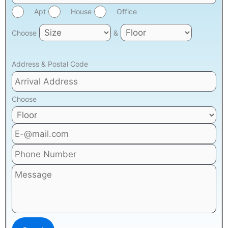
Apt
House
Office
Choose
&
Address & Postal Code
Choose