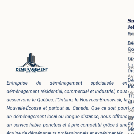
Se
No
Jo
Dé
Ré
D
Av
Dé
Co
Do
Dé
Mo
Lo
🗺
Di
Av
Dé
Entreprise de déménagement spécialisée en
Do
In
déménagement résidentiel, commercial et industriel, nous
Mo
Tr
desservons le Québec, l’Ontario, le Nouveau-Brunswick, la
Qu
et
Li
Nouvelle-Écosse et partout au Canada. Que ce soit pour
Ca
un déménagement local ou longue distance, nous offrons
Li
☎
de
un service fiable, ponctuel et à prix compétitif grâce à une
+1
Me
équipe de déménageurs professionnels et expérimentés.