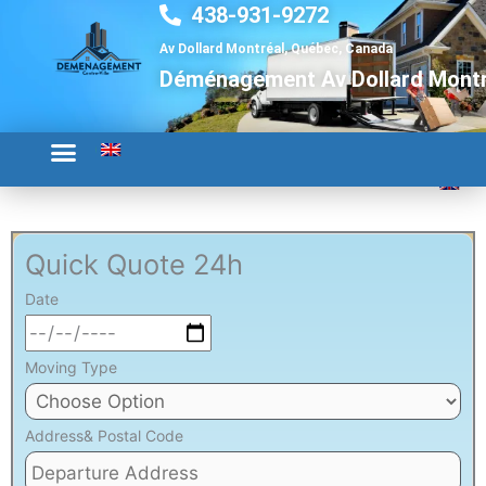
438-931-9272
Aller
au
Av Dollard Montréal, Québec, Canada
contenu
Déménagement Av Dollard Montr
Quick Quote 24h
Date
Moving Type
Address& Postal Code