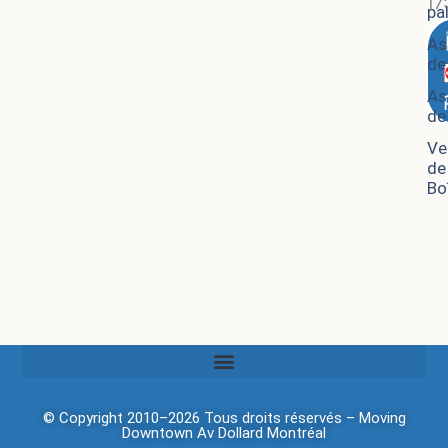
17
pa
As
de
As
de
Ve
de
Bo
© Copyright 2010–2026 Tous droits réservés –
Moving
Downtown
Av Dollard Montréal