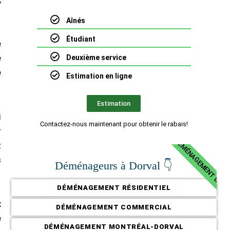
Aînés
Étudiant
e
e
Deuxième service
e
Estimation en ligne
Estimation
i
Contactez-nous maintenant pour obtenir le rabais!
PRIX DÉMÉNAGEMENT DORV
r
z
s
Déménageurs à Dorval 👇
DÉMÉNAGEMENT RÉSIDENTIEL
x
DÉMÉNAGEMENT COMMERCIAL
e
DÉMÉNAGEMENT MONTRÉAL-DORVAL