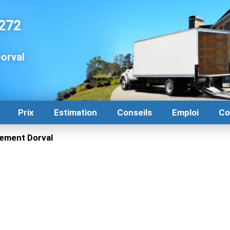
272
orval
Prix
Estimation
Conseils
Emploi
Co
ment Dorval
ménageurs fiables et rapides
orval? Déménagement Centre-Ville le meilleur choix