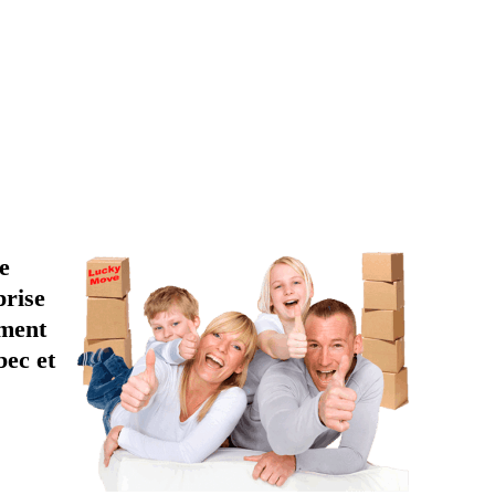
déménager.
e
prise
ement
bec et