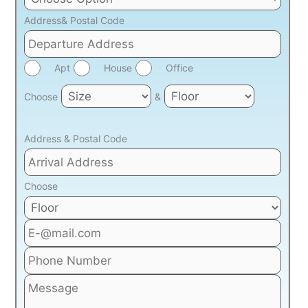
Address& Postal Code
Apt
House
Office
Choose
&
Address & Postal Code
Choose