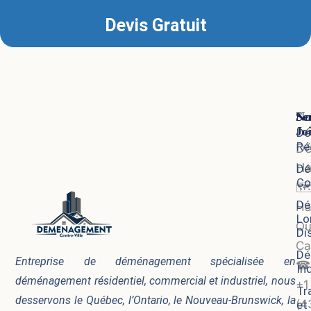
Devis Gratuit
Se
No
Jo
Dé
Ré
D
Ha
Dé
Co
🗺
Dé
Ha
Lo
Qu
Di
Ca
Dé
Entreprise de déménagement spécialisée en
☎
In
déménagement résidentiel, commercial et industriel, nous
+1
Tr
desservons le Québec, l’Ontario, le Nouveau-Brunswick, la
(4
et