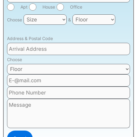
Apt
House
Office
Choose
&
Address & Postal Code
Choose