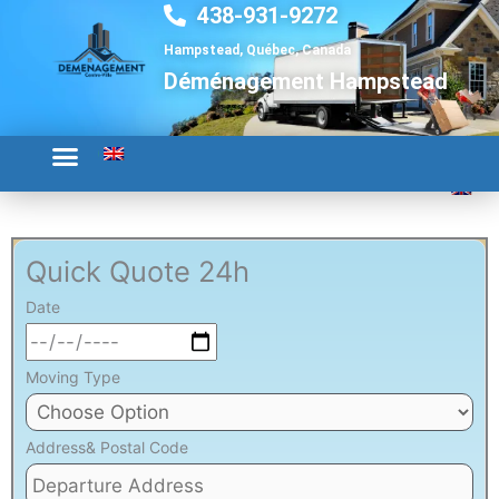
438-931-9272
Aller
au
Hampstead, Québec, Canada
contenu
Déménagement Hampstead
Quick Quote 24h
Date
Moving Type
Address& Postal Code