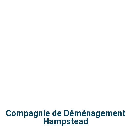
Service de déménagement à Hampstead.
Déménagement Centre-Ville le meilleur
déménageurs!
COMPAGNIE DE DÉMÉNAGEMENT HAMPSTEAD
Compagnie de Déménagement
Hampstead