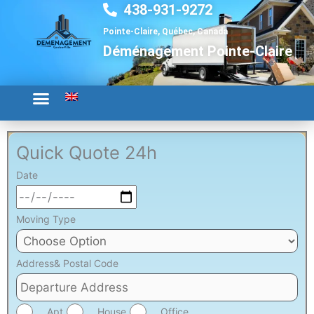
438-931-9272
Aller
au
Pointe-Claire, Québec, Canada
contenu
Déménagement Pointe-Claire
Quick Quote 24h
Date
Moving Type
Address& Postal Code
Apt
House
Office