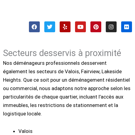
F
T
Y
Y
P
I
F
a
w
e
o
i
n
l
c
i
l
u
n
s
i
e
t
p
t
t
t
c
b
t
u
e
a
k
o
e
b
r
g
r
o
r
e
e
r
k
s
a
Secteurs desservis à proximité
t
m
Nos déménageurs professionnels desservent
également les secteurs de Valois, Fairview, Lakeside
Heights. Que ce soit pour un déménagement résidentiel
ou commercial, nous adaptons notre approche selon les
particularités de chaque quartier, incluant l’accès aux
immeubles, les restrictions de stationnement et la
logistique locale.
Valois