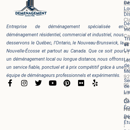
Dé
🗺
Lo
Po
Di
Cla
Dé
Entreprise de déménagement spécialisée en
Qu
In
déménagement résidentiel, commercial et industriel, nous
Ca
Tr
desservons le Québec, l’Ontario, le Nouveau-Brunswick, la
☎
et
Li
Nouvelle-Écosse et partout au Canada. Que ce soit pour
+1
un déménagement local ou longue distance, nous offrons
Li
(4
de
un service fiable, ponctuel et à prix compétitif grâce à une
93
Me
équipe de déménageurs professionnels et expérimentés.
92
Se
F
I
T
Y
P
F
Y
📧
de
a
n
w
o
i
l
e
Li
in
c
s
i
u
n
i
l
⏱️
Dé
e
t
t
t
t
c
p
Éc
b
a
t
u
e
k
He
o
g
e
b
r
r
Dé
d’
Ét
o
r
r
e
e
: