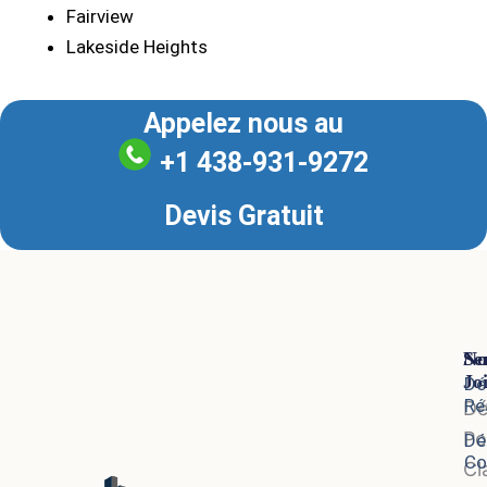
Fairview
Lakeside Heights
Appelez nous au
+1 438-931-9272
Devis Gratuit
Se
No
Jo
Dé
Ré
D
Po
Dé
Co
Cl