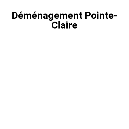
Déménagement Pointe-
Claire
Déménagement Pointe-Claire |
Déménagement en douceur
Cherchez-vous un service de déménagement à
Pointe-Claire? Déménagement Centre-Ville
peut vous aider à déménager.
COMPAGNIE DE DÉMÉNAGEMENT POINTE-CLAIRE