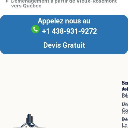
Déménagement à partir de Vieux-Rosemont
vers Québec
Appelez nous au
+1 438-931-9272
Devis Gratuit
Se
No
Jo
Dé
Ré
D
Vi
Dé
Co
Ro
Dé
🗺
Lo