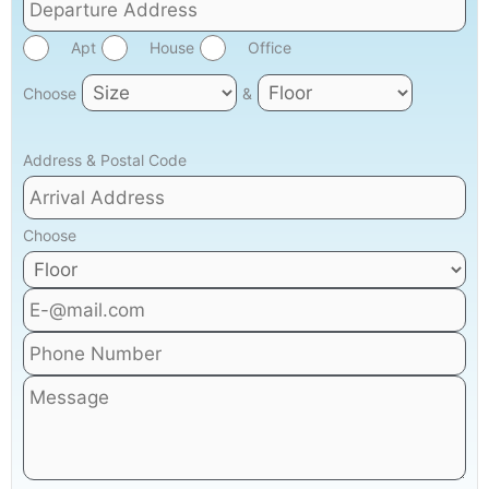
Apt
House
Office
Choose
&
Address & Postal Code
Choose