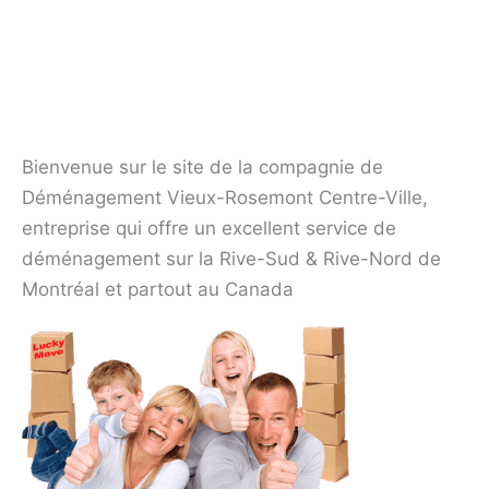
Rosemont. Déménagement Centre-Ville le
meilleur déménageurs!
C
O
M
P
A
G
N
I
E
D
E
D
É
É
N
A
G
E
M
E
N
T
V
I
E
U
X
-
O
S
E
M
O
N
M
R
T
Bienvenue sur le site de la compagnie de
Déménagement Vieux-Rosemont Centre-Ville,
entreprise qui offre un excellent service de
déménagement sur la Rive-Sud & Rive-Nord de
Montréal et partout au Canada