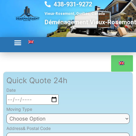
438-931-9272
Aller
au
Vieux-Rosemont, Québec, Canada
contenu
Déménagement Vieux-Rosemon
Quick Quote 24h
Date
Moving Type
Address& Postal Code