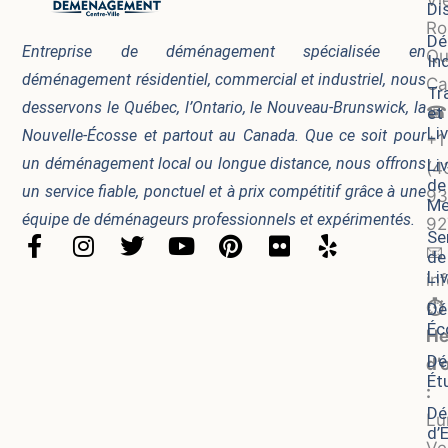
Vi
Di
Ro
Dé
Entreprise de déménagement spécialisée en
Qu
In
déménagement résidentiel, commercial et industriel, nous
Ca
Tr
desservons le Québec, l’Ontario, le Nouveau-Brunswick, la
☎
et
Li
Nouvelle-Écosse et partout au Canada. Que ce soit pour
+1
un déménagement local ou longue distance, nous offrons
Li
(4
de
un service fiable, ponctuel et à prix compétitif grâce à une
93
Me
équipe de déménageurs professionnels et expérimentés.
92
Se
F
I
T
Y
P
F
Y
📧
de
a
n
w
o
i
l
e
Li
in
c
s
i
u
n
i
l
⏱️
Dé
e
t
t
t
t
c
p
Éc
b
a
t
u
e
k
He
o
g
e
b
r
r
Dé
d’
Ét
o
r
r
e
e
:
k
a
s
Dé
Lu
-
m
t
d’