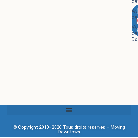
de
As
de
Ve
de
Bo
© Copyright 2010–2026 Tous droits réservés –
Moving
Downtown