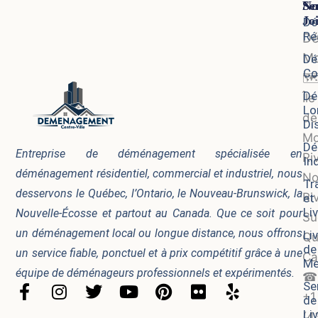
Se
No
Jo
Dé
Ré
D
Mo
Dé
Co
🗺
Dé
Île
Lo
de
Di
Mo
Dé
Entreprise de déménagement spécialisée en
Ri
In
déménagement résidentiel, commercial et industriel, nous
No
Tr
desservons le Québec, l’Ontario, le Nouveau-Brunswick, la
Ri
et
Li
Nouvelle-Écosse et partout au Canada. Que ce soit pour
Su
un déménagement local ou longue distance, nous offrons
Li
Qu
de
un service fiable, ponctuel et à prix compétitif grâce à une
Ca
Me
équipe de déménageurs professionnels et expérimentés.
☎
Se
F
I
T
Y
P
F
Y
+1
de
a
n
w
o
i
l
e
Li
(4