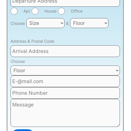
Apt
House
Office
Choose
&
Address & Postal Code
Choose