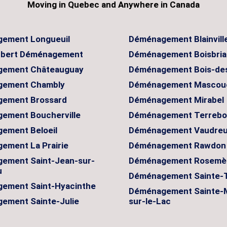
Moving in Quebec and Anywhere in Canada
ement Longueuil
Déménagement Blainvill
ubert Déménagement
Déménagement Boisbri
ement Châteauguay
Déménagement Bois-des
ement Chambly
Déménagement Mascou
ement Brossard
Déménagement Mirabel
ement Boucherville
Déménagement Terreb
ement Beloeil
Déménagement Vaudreui
ement La Prairie
Déménagement Rawdon
ement Saint-Jean-sur-
Déménagement Rosemè
u
Déménagement Sainte-
ement Saint-Hyacinthe
Déménagement Sainte-
ement Sainte-Julie
sur-le-Lac