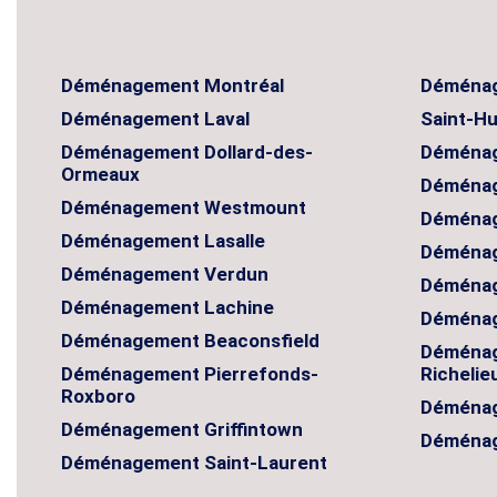
Déménagement Montréal
Déménag
Déménagement Laval
Saint-H
Déménagement Dollard-des-
Déménag
Ormeaux
Déménag
Déménagement Westmount
Déménag
Déménagement Lasalle
Déménag
Déménagement Verdun
Déménag
Déménagement Lachine
Déménag
Déménagement Beaconsfield
Déménag
Déménagement Pierrefonds-
Richelie
Roxboro
Déménag
Déménagement Griffintown
Déménag
Déménagement Saint-Laurent